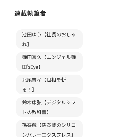
連載執筆者
池田ゆう【社長のおしゃ
れ】
鎌田富久【エンジェル鎌
田’sEye】
北尾吉孝【世相を斬
る！】
鈴木康弘【デジタルシフ
トの教科書】
孫泰蔵【孫泰蔵のシリコ
ンバレーエクスプレス】