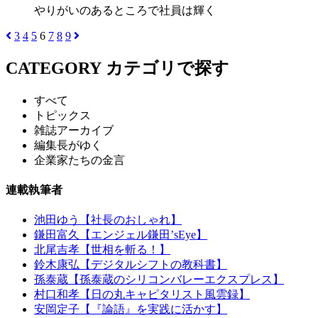
やりがいのあるところで社員は輝く
3
4
5
6
7
8
9
CATEGORY
カテゴリで探す
すべて
トピックス
雑誌アーカイブ
編集長がゆく
企業家たちの金言
連載執筆者
池田ゆう【社長のおしゃれ】
鎌田富久【エンジェル鎌田’sEye】
北尾吉孝【世相を斬る！】
鈴木康弘【デジタルシフトの教科書】
孫泰蔵【孫泰蔵のシリコンバレーエクスプレス】
村口和孝【日の丸キャピタリスト風雲録】
安岡定子【『論語』を実践に活かす】