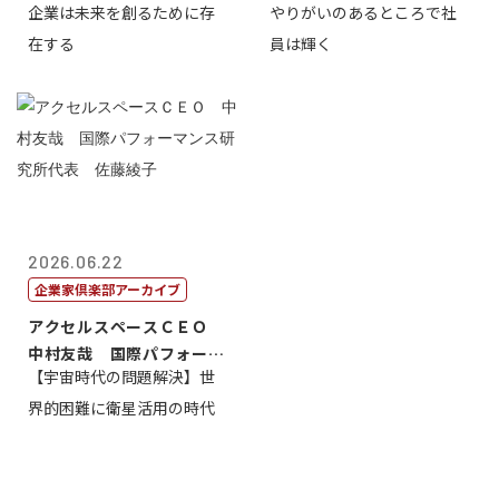
企業は未来を創るために存
やりがいのあるところで社
藤...
崎裕美子
在する
員は輝く
2026.06.22
企業家倶楽部アーカイブ
アクセルスペースＣＥＯ
中村友哉 国際パフォーマ
【宇宙時代の問題解決】世
ンス研究所代...
界的困難に衛星活用の時代