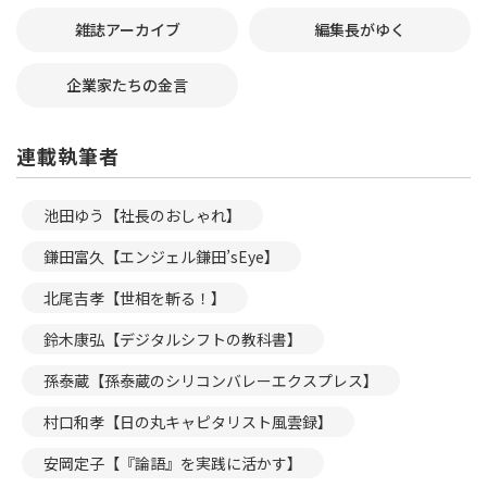
雑誌アーカイブ
編集長がゆく
企業家たちの金言
連載執筆者
池田ゆう【社長のおしゃれ】
鎌田富久【エンジェル鎌田’sEye】
北尾吉孝【世相を斬る！】
鈴木康弘【デジタルシフトの教科書】
孫泰蔵【孫泰蔵のシリコンバレーエクスプレス】
村口和孝【日の丸キャピタリスト風雲録】
安岡定子【『論語』を実践に活かす】