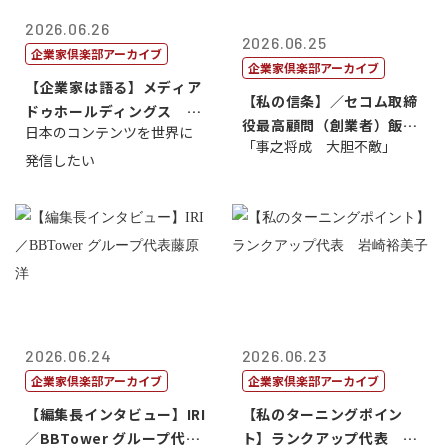
2026.06.26
2026.06.25
企業家倶楽部アーカイブ
企業家倶楽部アーカイブ
【企業家は語る】メディア
【私の信条】／セコム取締
ドゥホールディングス 代
役最高顧問（創業者）飯田
日本のコンテンツを世界に
表取締役社長...
「事之将成 大胆不敵」
亮
発信したい
2026.06.24
2026.06.23
企業家倶楽部アーカイブ
企業家倶楽部アーカイブ
【編集長インタビュー】IRI
【私のターニングポイン
／BBTower グループ代表
ト】ランクアップ代表 岩