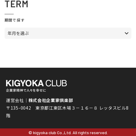
TERM
期間で探す
年月を選ぶ
運営会社｜
株式会社企業家倶楽部
〒135-0042 東京都江東区木場３－１６－８ レッタスビル8
階
© kigyoka club Co.,Ltd. All rights reserved.