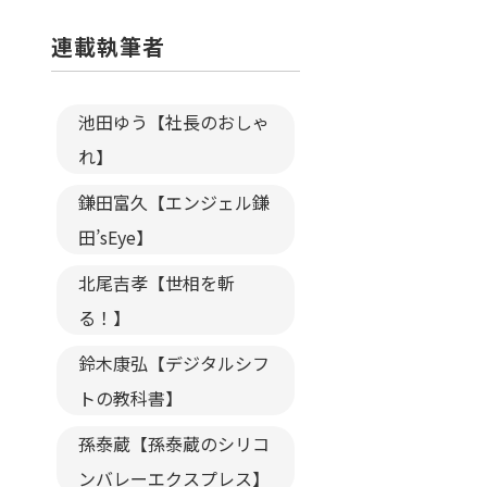
連載執筆者
池田ゆう【社長のおしゃ
れ】
鎌田富久【エンジェル鎌
田’sEye】
北尾吉孝【世相を斬
る！】
鈴木康弘【デジタルシフ
トの教科書】
孫泰蔵【孫泰蔵のシリコ
ンバレーエクスプレス】