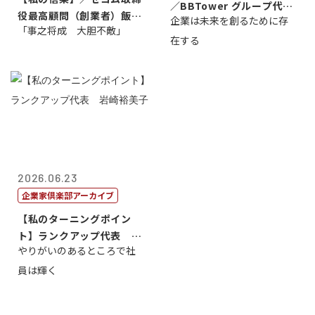
／BBTower グループ代表
役最高顧問（創業者）飯田
企業は未来を創るために存
藤...
「事之将成 大胆不敵」
亮
在する
2026.06.23
企業家倶楽部アーカイブ
【私のターニングポイン
ト】ランクアップ代表 岩
やりがいのあるところで社
崎裕美子
員は輝く