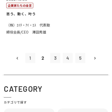
企業家たちの金言
思う、動く、叶う
（株）ｴｲﾁ・ｱｲ・ｴｽ 代表取
締役会長/CEO 澤田秀雄
1
2
3
4
5
CATEGORY
カテゴリで探す