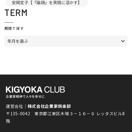
安岡定子【『論語』を実践に活かす】
TERM
期間で探す
年月を選ぶ
運営会社｜
株式会社企業家倶楽部
〒135-0042 東京都江東区木場３－１６－８ レッタスビル8
階