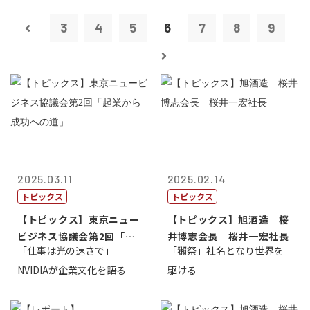
3
4
5
6
7
8
9
2025.03.11
2025.02.14
トピックス
トピックス
【トピックス】東京ニュー
【トピックス】旭酒造 桜
ビジネス協議会第2回「起
井博志会長 桜井一宏社長
「仕事は光の速さで」
「獺祭」社名となり世界を
業から成功へ...
NVIDIAが企業文化を語る
駆ける