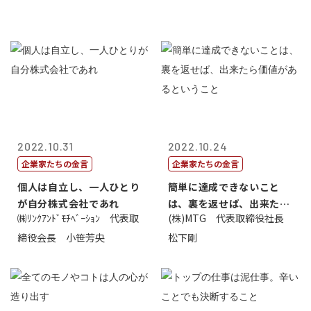
2022.10.31
2022.10.24
企業家たちの金言
企業家たちの金言
個人は自立し、一人ひとり
簡単に達成できないこと
が自分株式会社であれ
は、裏を返せば、出来たら
㈱ﾘﾝｸｱﾝﾄﾞﾓﾁﾍﾞｰｼｮﾝ 代表取
(株)MTG 代表取締役社長
価値があるとい...
締役会長 小笹芳央
松下剛