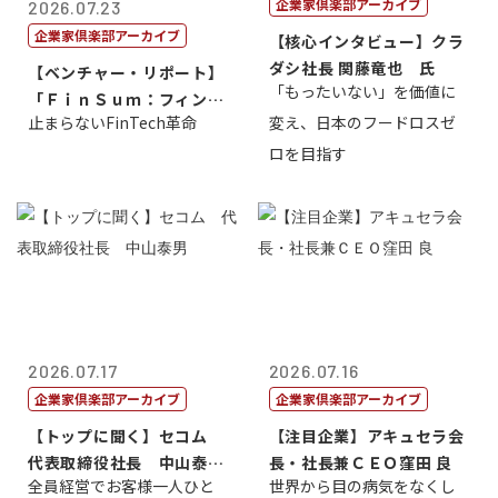
企業家倶楽部アーカイブ
2026.07.23
企業家倶楽部アーカイブ
【核心インタビュー】クラ
ダシ社長 関藤竜也 氏
【ベンチャー・リポート】
「もったいない」を価値に
「ＦｉｎＳｕｍ：フィンテ
止まらないFinTech革命
変え、日本のフードロスゼ
ック・サミッ...
ロを目指す
2026.07.17
2026.07.16
企業家倶楽部アーカイブ
企業家倶楽部アーカイブ
【トップに聞く】セコム
【注目企業】アキュセラ会
代表取締役社長 中山泰
長・社長兼ＣＥＯ窪田 良
全員経営でお客様一人ひと
世界から目の病気をなくし
男