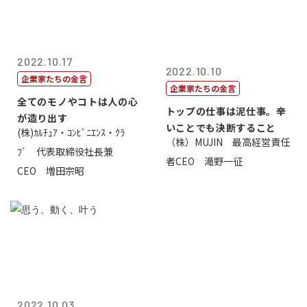
2022.10.17
2022.10.10
企業家たちの金言
企業家たちの金言
全てのモノやコトは人の心
トップの仕事は泥仕事。辛
が造り出す
いことでも決断すること
(株)ｶﾙﾁｭｱ・ｺﾝﾋﾞﾆｴﾝｽ・ｸﾗ
（株）MUJIN 最高経営責任
ﾌﾞ 代表取締役社長兼
者CEO 滝野一征
CEO 増田宗昭
2022.10.03