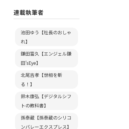
連載執筆者
池田ゆう【社長のおしゃ
れ】
鎌田富久【エンジェル鎌
田’sEye】
北尾吉孝【世相を斬
る！】
鈴木康弘【デジタルシフ
トの教科書】
孫泰蔵【孫泰蔵のシリコ
ンバレーエクスプレス】