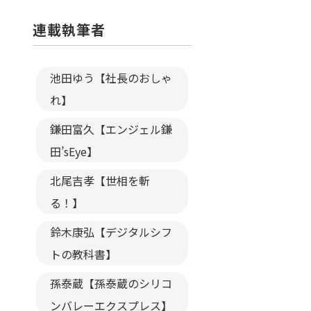
連載執筆者
池田ゆう【社長のおしゃ
れ】
鎌田富久【エンジェル鎌
田’sEye】
北尾吉孝【世相を斬
る！】
鈴木康弘【デジタルシフ
トの教科書】
孫泰蔵【孫泰蔵のシリコ
ンバレーエクスプレス】