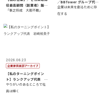
／BBTower グループ代表
役最高顧問（創業者）飯田
企業は未来を創るために存
藤...
「事之将成 大胆不敵」
亮
在する
2026.06.23
企業家倶楽部アーカイブ
【私のターニングポイン
ト】ランクアップ代表 岩
やりがいのあるところで社
崎裕美子
員は輝く