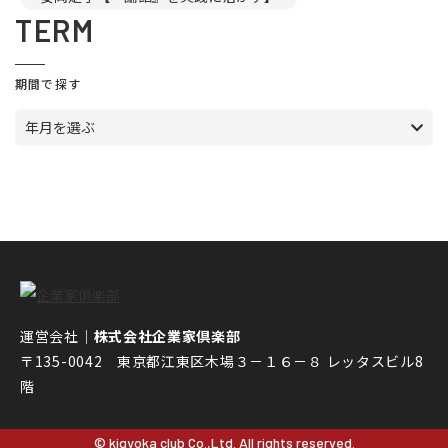
TERM
期間で探す
年月を選ぶ
運営会社｜
株式会社企業家倶楽部
〒135-0042 東京都江東区木場３－１６－８ レッタスビル8
階
© kigyoka club Co.,Ltd. All rights reserved.