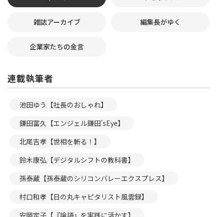
雑誌アーカイブ
編集長がゆく
企業家たちの金言
連載執筆者
池田ゆう【社長のおしゃれ】
鎌田富久【エンジェル鎌田’sEye】
北尾吉孝【世相を斬る！】
鈴木康弘【デジタルシフトの教科書】
孫泰蔵【孫泰蔵のシリコンバレーエクスプレス】
村口和孝【日の丸キャピタリスト風雲録】
安岡定子【『論語』を実践に活かす】