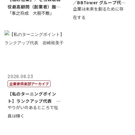
／BBTower グループ代表
役最高顧問（創業者）飯田
企業は未来を創るために存
藤...
「事之将成 大胆不敵」
亮
在する
2026.06.23
企業家倶楽部アーカイブ
【私のターニングポイン
ト】ランクアップ代表 岩
やりがいのあるところで社
崎裕美子
員は輝く