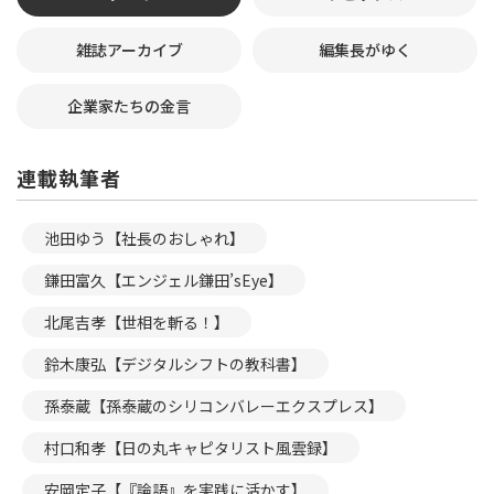
雑誌アーカイブ
編集長がゆく
企業家たちの金言
連載執筆者
池田ゆう【社長のおしゃれ】
鎌田富久【エンジェル鎌田’sEye】
北尾吉孝【世相を斬る！】
鈴木康弘【デジタルシフトの教科書】
孫泰蔵【孫泰蔵のシリコンバレーエクスプレス】
村口和孝【日の丸キャピタリスト風雲録】
安岡定子【『論語』を実践に活かす】