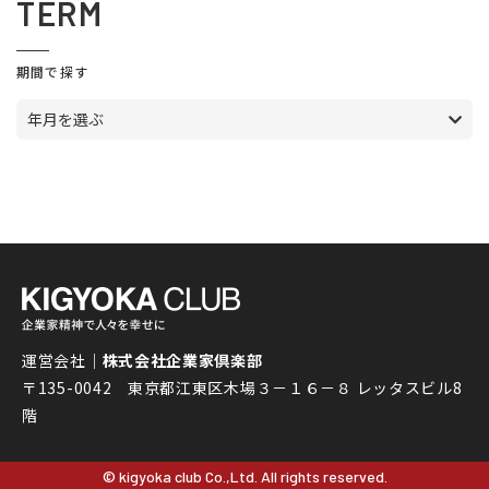
TERM
期間で探す
年月を選ぶ
運営会社｜
株式会社企業家倶楽部
〒135-0042 東京都江東区木場３－１６－８ レッタスビル8
階
© kigyoka club Co.,Ltd. All rights reserved.