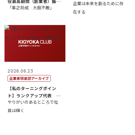
役最高顧問（創業者）飯田
企業は未来を創るために存
藤...
「事之将成 大胆不敵」
亮
在する
2026.06.23
企業家倶楽部アーカイブ
【私のターニングポイン
ト】ランクアップ代表 岩
やりがいのあるところで社
崎裕美子
員は輝く