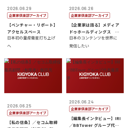
2026.06.29
2026.06.26
企業家倶楽部アーカイブ
企業家倶楽部アーカイブ
【ベンチャー・リポート】
【企業家は語る】メディア
アクセルスペース
ドゥホールディングス 代
日本初の量産衛星打ち上げ
日本のコンテンツを世界に
表取締役社長...
へ
発信したい
2026.06.24
2026.06.25
企業家倶楽部アーカイブ
企業家倶楽部アーカイブ
【編集長インタビュー】IRI
【私の信条】／セコム取締
／BBTower グループ代表