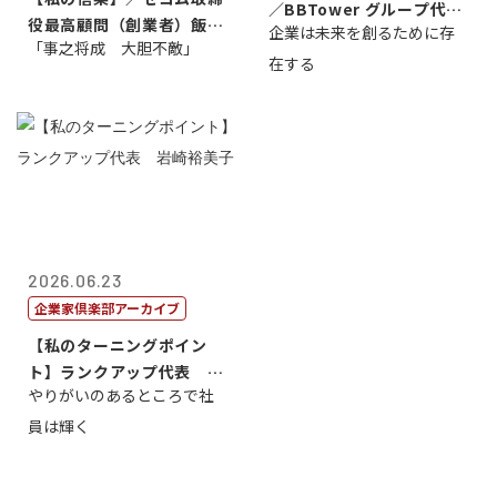
／BBTower グループ代表
役最高顧問（創業者）飯田
企業は未来を創るために存
藤...
「事之将成 大胆不敵」
亮
在する
2026.06.23
企業家倶楽部アーカイブ
【私のターニングポイン
ト】ランクアップ代表 岩
やりがいのあるところで社
崎裕美子
員は輝く