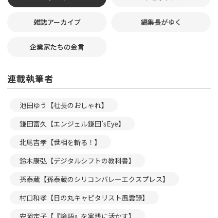
雑誌アーカイブ
編集長がゆく
企業家たちの金言
連載執筆者
池田ゆう【社長のおしゃれ】
鎌田富久【エンジェル鎌田’sEye】
北尾吉孝【世相を斬る！】
鈴木康弘【デジタルシフトの教科書】
孫泰蔵【孫泰蔵のシリコンバレーエクスプレス】
村口和孝【日の丸キャピタリスト風雲録】
安岡定子【『論語』を実践に活かす】