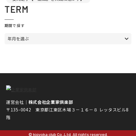
TERM
期間で探す
年月を選ぶ
運営会社｜
株式会社企業家倶楽部
〒135-0042 東京都江東区木場３－１６－８ レッタスビル8
階
© kigyoka club Co.,Ltd. All rights reserved.