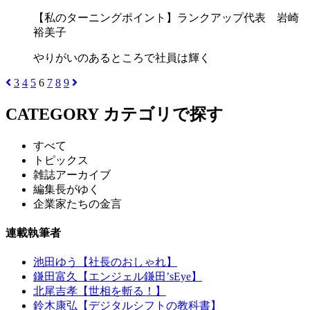
【私のターニングポイント】ランクアップ代表 岩崎
裕美子
やりがいのあるところで社員は輝く
3
4
5
6
7
8
9
CATEGORY
カテゴリで探す
すべて
トピックス
雑誌アーカイブ
編集長がゆく
企業家たちの金言
連載執筆者
池田ゆう【社長のおしゃれ】
鎌田富久【エンジェル鎌田’sEye】
北尾吉孝【世相を斬る！】
鈴木康弘【デジタルシフトの教科書】