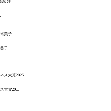
.
美子
賞20...