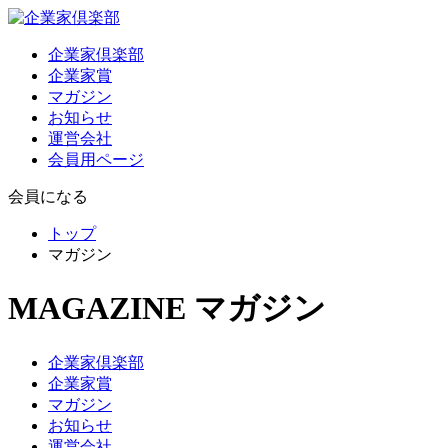
企業家倶楽部
企業家賞
マガジン
お知らせ
運営会社
会員用ページ
会員になる
トップ
マガジン
MAGAZINE
マガジン
企業家倶楽部
企業家賞
マガジン
お知らせ
運営会社