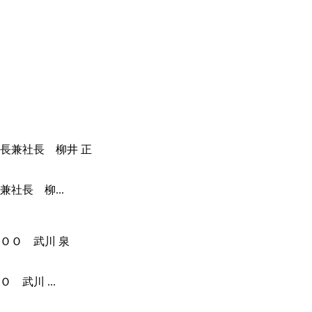
社長 柳...
武川 ...