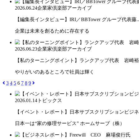
2026.06.24
企業家倶楽部アーカイブ
【編集長インタビュー】IRI／BBTower グループ代表藤..
企業は未来を創るために存在する
2026.06.23
企業家倶楽部アーカイブ
【私のターニングポイント】ランクアップ代表 岩崎裕
やりがいのあるところで社員は輝く
3
4
5
6
7
8
9
2026.01.14
トピックス
【イベント・レポート】日本サブスクリプションビジネス大
日本一は“家の修理サービス” ホームサーブ（株）