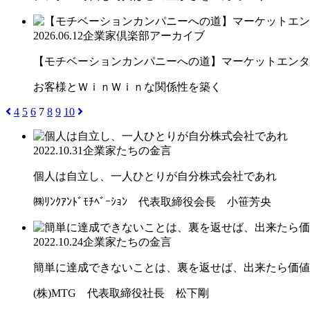
2026.06.12
企業家倶楽部アーカイブ
【モチベーションカンパニーへの道】マーケットエンター
お客様とＷｉｎＷｉｎな関係性を築く
4
5
6
7
8
9
10
2022.10.31
企業家たちの金言
個人は自立し、一人ひとりが自分株式会社であれ
㈱ﾘﾝｸｱﾝﾄﾞﾓﾁﾍﾞｰｼｮﾝ 代表取締役会長 小笹芳央
2022.10.24
企業家たちの金言
簡単に達成できないことは、裏を返せば、出来たら価値が
(株)MTG 代表取締役社長 松下剛