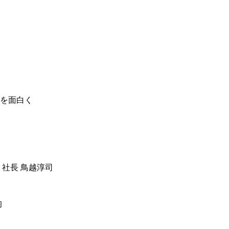
を面白く
 社長 鳥越淳司