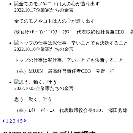
2022.10.17
企業家たちの金言
全てのモノやコトは人の心が造り出す
(株)ｶﾙﾁｭｱ・ｺﾝﾋﾞﾆｴﾝｽ・ｸﾗﾌﾞ 代表取締役社長兼CEO
2022.10.10
企業家たちの金言
トップの仕事は泥仕事。辛いことでも決断すること
（株）MUJIN 最高経営責任者CEO 滝野一征
2022.10.03
企業家たちの金言
思う、動く、叶う
（株）ｴｲﾁ・ｱｲ・ｴｽ 代表取締役会長/CEO 澤田秀雄
1
2
3
4
5