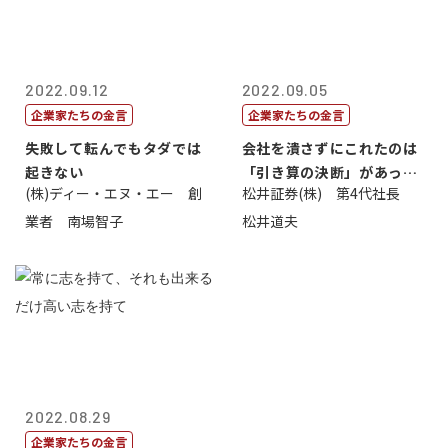
2022.09.12
2022.09.05
企業家たちの金言
企業家たちの金言
失敗して転んでもタダでは
会社を潰さずにこれたのは
起きない
「引き算の決断」があった
(株)ディー・エヌ・エー 創
松井証券(株) 第4代社長
から
業者 南場智子
松井道夫
2022.08.29
企業家たちの金言