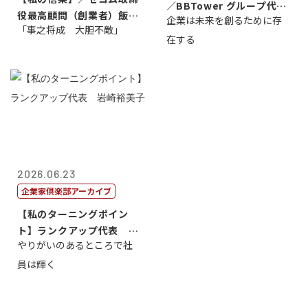
／BBTower グループ代表
役最高顧問（創業者）飯田
企業は未来を創るために存
藤...
「事之将成 大胆不敵」
亮
在する
2026.06.23
企業家倶楽部アーカイブ
【私のターニングポイン
ト】ランクアップ代表 岩
やりがいのあるところで社
崎裕美子
員は輝く