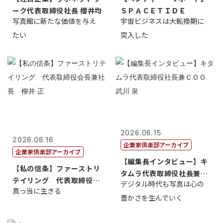
ーク代表取締役社長 櫻井均
ＳＰＡＣＥＴＩＤＥ
写真館に新たな価値を与え
宇宙ビジネスは大転換期に
たい
突入した
2026.06.15
2026.06.16
企業家倶楽部アーカイブ
企業家倶楽部アーカイブ
【編集長インタビュー】キ
【私の信条】ファーストリ
タムラ代表取締役社長兼Ｃ
テイリング 代表取締役会
デジタル時代も写真は心の
ＯＯ 武川 ...
真っ当に生きる
長兼社長 柳...
豊かさを生んでいく