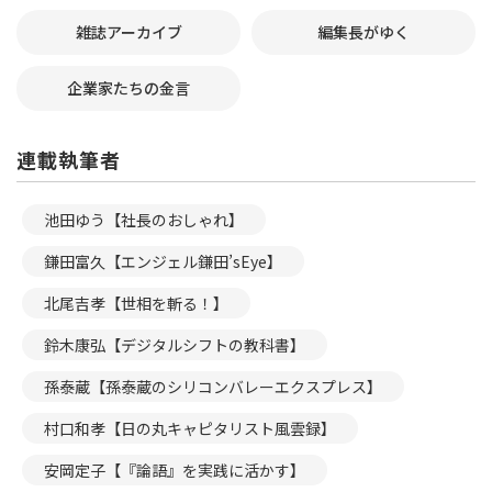
雑誌アーカイブ
編集長がゆく
企業家たちの金言
連載執筆者
池田ゆう【社長のおしゃれ】
鎌田富久【エンジェル鎌田’sEye】
北尾吉孝【世相を斬る！】
鈴木康弘【デジタルシフトの教科書】
孫泰蔵【孫泰蔵のシリコンバレーエクスプレス】
村口和孝【日の丸キャピタリスト風雲録】
安岡定子【『論語』を実践に活かす】