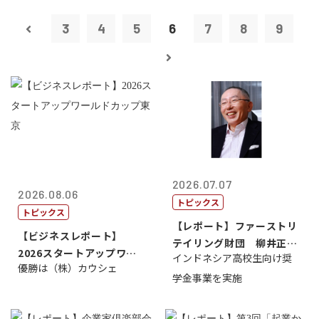
3
4
5
6
7
8
9
2026.07.07
2026.08.06
トピックス
トピックス
【レポート】ファーストリ
【ビジネスレポート】
テイリング財団 柳井正
2026スタートアップワー
インドネシア高校生向け奨
理事長
優勝は（株）カウシェ
ルドカップ東京
学金事業を実施