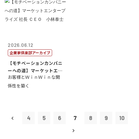
2026.06.12
企業家倶楽部アーカイブ
【モチベーションカンパニ
ーへの道】マーケットエン
お客様とＷｉｎＷｉｎな関
タープライズ...
係性を築く
4
5
6
7
8
9
10