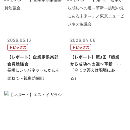
2026.05.16
2026.04.06
トピックス
トピックス
【レポート】企業家倶楽部
【レポート】第3回「起業
会員勉強会
から成功への道～革新―挑
長崎にジャパネットたかたを
「全ての答えは現場にあ
戦の先にある...
訪ねて～視察訪問記
る」