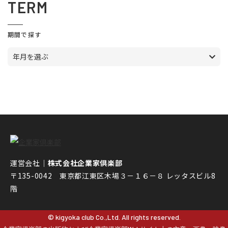
TERM
期間で探す
年月を選ぶ
運営会社｜
株式会社企業家倶楽部
〒135-0042 東京都江東区木場３－１６－８ レッタスビル8
階
© kigyoka club Co.,Ltd. All rights reserved.