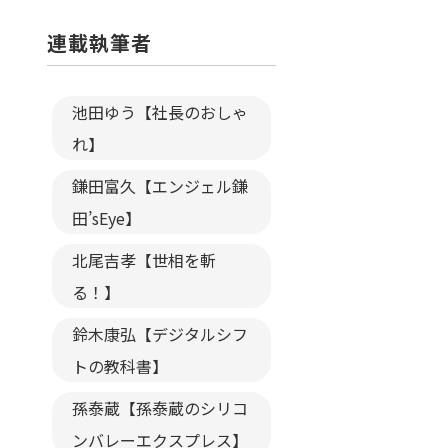
連載執筆者
池田ゆう【社長のおしゃ
れ】
鎌田富久【エンジェル鎌
田’sEye】
北尾吉孝【世相を斬
る！】
鈴木康弘【デジタルシフ
トの教科書】
孫泰蔵【孫泰蔵のシリコ
ンバレーエクスプレス】