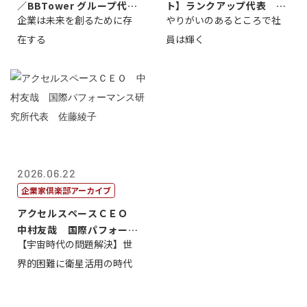
／BBTower グループ代表
ト】ランクアップ代表 岩
企業は未来を創るために存
やりがいのあるところで社
藤...
崎裕美子
在する
員は輝く
2026.06.22
企業家倶楽部アーカイブ
アクセルスペースＣＥＯ
中村友哉 国際パフォーマ
【宇宙時代の問題解決】世
ンス研究所代...
界的困難に衛星活用の時代