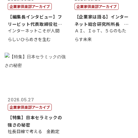
企業家倶楽部アーカイブ
企業家倶楽部アーカイブ
【編集長インタビュー】フ
【企業家は語る】インター
リービット代表取締役社長
ネット総合研究所所長 ブ
インターネットこそが人間
ＡＩ、ＩｏＴ、５Ｇのもた
ＣＥＯ 石田...
ロードバンド...
らしいひらめきを生む
らす未来
2026.05.27
企業家倶楽部アーカイブ
【特集】日本セラミックの
強さの秘密
社長目線で考える 金勘定