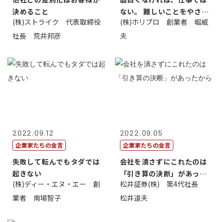
決めること
ない。 難しいことをやさし
(株)ストライク 代表取締役
(株)ホリプロ 創業者 堀威
く。やさし...
社長 荒井邦彦
夫
2022.09.12
2022.09.05
企業家たちの金言
企業家たちの金言
失敗して転んでもタダでは
会社を潰さずにこれたのは
起きない
「引き算の決断」があった
(株)ディー・エヌ・エー 創
松井証券(株) 第4代社長
から
業者 南場智子
松井道夫