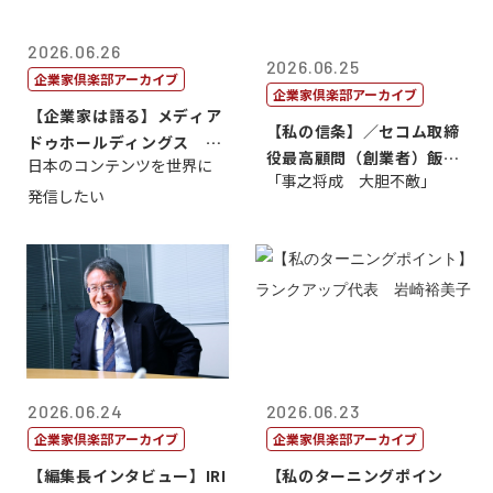
2026.06.26
2026.06.25
企業家倶楽部アーカイブ
企業家倶楽部アーカイブ
【企業家は語る】メディア
【私の信条】／セコム取締
ドゥホールディングス 代
役最高顧問（創業者）飯田
日本のコンテンツを世界に
表取締役社長...
「事之将成 大胆不敵」
亮
発信したい
2026.06.24
2026.06.23
企業家倶楽部アーカイブ
企業家倶楽部アーカイブ
【編集長インタビュー】IRI
【私のターニングポイン