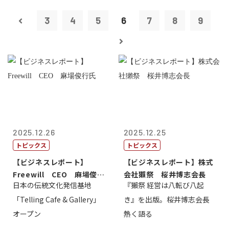
3
4
5
6
7
8
9
2025.12.26
2025.12.25
トピックス
トピックス
【ビジネスレポート】
【ビジネスレポート】株式
Freewill CEO 麻場俊行
会社獺祭 桜井博志会長
日本の伝統文化発信基地
『獺祭 経営は八転び八起
氏
「Telling Cafe & Gallery」
き』を出版。桜井博志会長
オープン
熱く語る