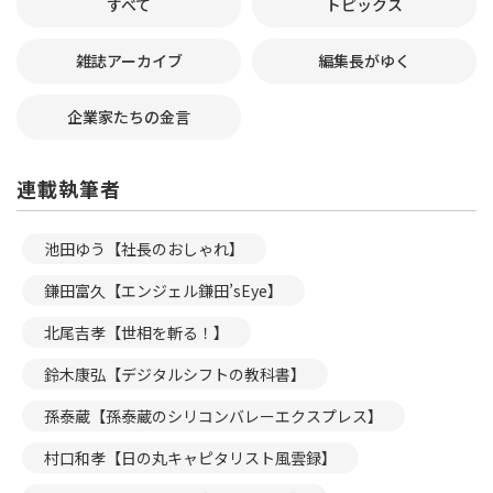
すべて
トピックス
雑誌アーカイブ
編集長がゆく
企業家たちの金言
連載執筆者
池田ゆう【社長のおしゃれ】
鎌田富久【エンジェル鎌田’sEye】
北尾吉孝【世相を斬る！】
鈴木康弘【デジタルシフトの教科書】
孫泰蔵【孫泰蔵のシリコンバレーエクスプレス】
村口和孝【日の丸キャピタリスト風雲録】