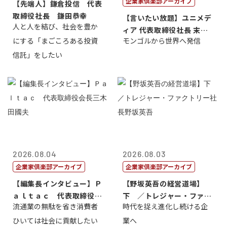
企業家倶楽部アーカイブ
【先端人】鎌倉投信 代表
取締役社長 鎌田恭幸
【言いたい放題】ユニメデ
人と人を結び、社会を豊か
ィア 代表取締役社長 末田
にする「まごころある投資
モンゴルから世界へ発信
真
信託」をしたい
2026.08.04
2026.08.03
企業家倶楽部アーカイブ
企業家倶楽部アーカイブ
【編集長インタビュー】Ｐ
【野坂英吾の経営道場】
ａｌｔａｃ 代表取締役会
下 ／トレジャー・ファク
流通業の無駄を省き消費者
時代を捉え進化し続ける企
長三木田國夫
トリー社長野坂...
ひいては社会に貢献したい
業へ