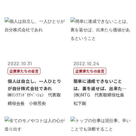
2022.10.31
2022.10.24
企業家たちの金言
企業家たちの金言
個人は自立し、一人ひとり
簡単に達成できないこと
が自分株式会社であれ
は、裏を返せば、出来たら
㈱ﾘﾝｸｱﾝﾄﾞﾓﾁﾍﾞｰｼｮﾝ 代表取
(株)MTG 代表取締役社長
価値があるとい...
締役会長 小笹芳央
松下剛