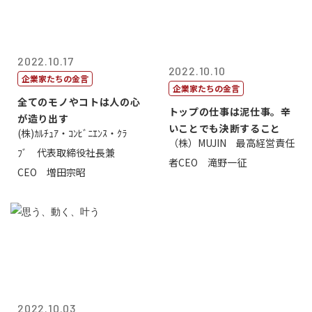
2022.10.17
2022.10.10
企業家たちの金言
企業家たちの金言
全てのモノやコトは人の心
トップの仕事は泥仕事。辛
が造り出す
いことでも決断すること
(株)ｶﾙﾁｭｱ・ｺﾝﾋﾞﾆｴﾝｽ・ｸﾗ
（株）MUJIN 最高経営責任
ﾌﾞ 代表取締役社長兼
者CEO 滝野一征
CEO 増田宗昭
2022.10.03