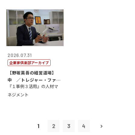
2026.07.31
企業家倶楽部アーカイブ
【野坂英吾の経営道場】
中 ／トレジャー・ファク
『１事例３活用』の人材マ
トリー社長野坂...
ネジメント
1
2
3
4