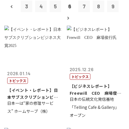
3
4
5
6
7
8
9
2025.12.26
2026.01.14
トピックス
トピックス
【ビジネスレポート】
【イベント・レポート】日
Freewill CEO 麻場俊行
本サブスクリプションビジ
日本の伝統文化発信基地
氏
日本一は“家の修理サービ
ネス大賞20...
「Telling Cafe & Gallery」
ス” ホームサーブ（株）
オープン