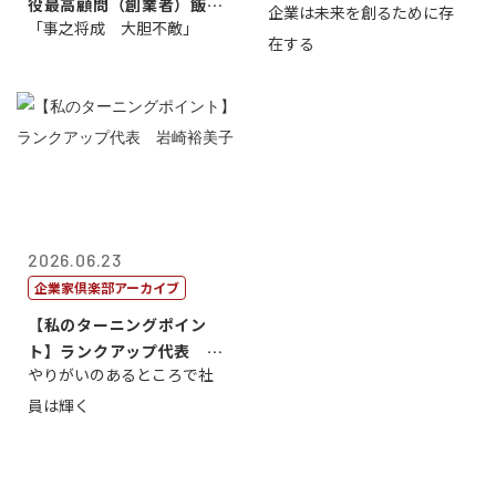
役最高顧問（創業者）飯田
企業は未来を創るために存
藤...
「事之将成 大胆不敵」
亮
在する
2026.06.23
企業家倶楽部アーカイブ
【私のターニングポイン
ト】ランクアップ代表 岩
やりがいのあるところで社
崎裕美子
員は輝く