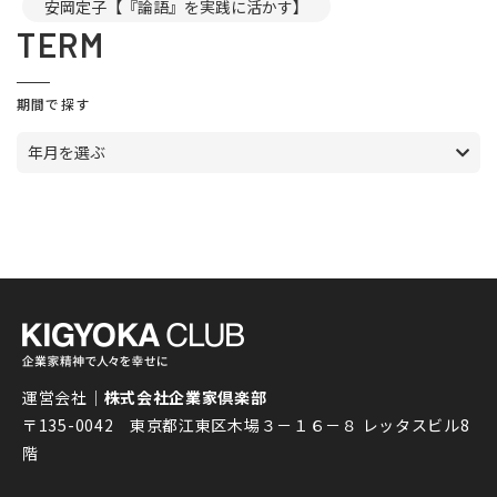
安岡定子【『論語』を実践に活かす】
TERM
期間で探す
年月を選ぶ
運営会社｜
株式会社企業家倶楽部
〒135-0042 東京都江東区木場３－１６－８ レッタスビル8
階