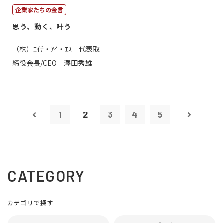
企業家たちの金言
思う、動く、叶う
（株）ｴｲﾁ・ｱｲ・ｴｽ 代表取
締役会長/CEO 澤田秀雄
1
2
3
4
5
CATEGORY
カテゴリで探す