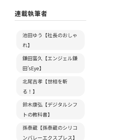
連載執筆者
池田ゆう【社長のおしゃ
れ】
鎌田富久【エンジェル鎌
田’sEye】
北尾吉孝【世相を斬
る！】
鈴木康弘【デジタルシフ
トの教科書】
孫泰蔵【孫泰蔵のシリコ
ンバレーエクスプレス】