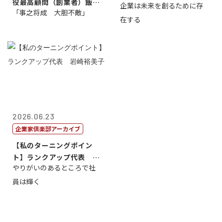
役最高顧問（創業者）飯田
企業は未来を創るために存
藤...
「事之将成 大胆不敵」
亮
在する
2026.06.23
企業家倶楽部アーカイブ
【私のターニングポイン
ト】ランクアップ代表 岩
やりがいのあるところで社
崎裕美子
員は輝く