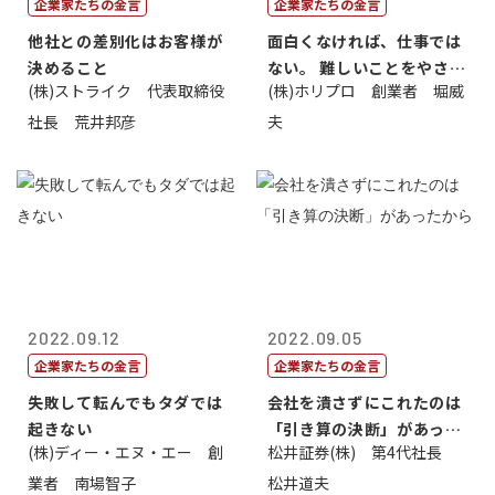
企業家たちの金言
企業家たちの金言
他社との差別化はお客様が
面白くなければ、仕事では
決めること
ない。 難しいことをやさし
(株)ストライク 代表取締役
(株)ホリプロ 創業者 堀威
く。やさし...
社長 荒井邦彦
夫
2022.09.12
2022.09.05
企業家たちの金言
企業家たちの金言
失敗して転んでもタダでは
会社を潰さずにこれたのは
起きない
「引き算の決断」があった
(株)ディー・エヌ・エー 創
松井証券(株) 第4代社長
から
業者 南場智子
松井道夫