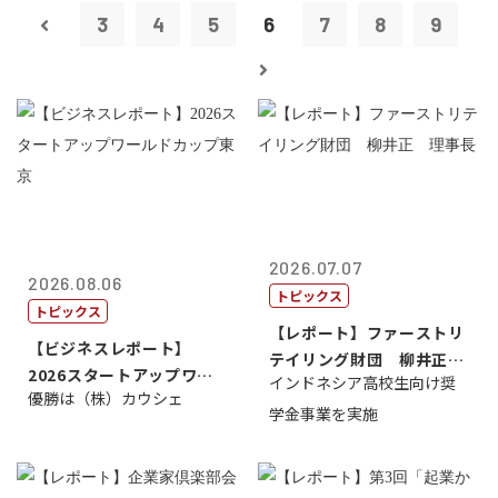
3
4
5
6
7
8
9
2026.07.07
2026.08.06
トピックス
トピックス
【レポート】ファーストリ
【ビジネスレポート】
テイリング財団 柳井正
2026スタートアップワー
インドネシア高校生向け奨
理事長
優勝は（株）カウシェ
ルドカップ東京
学金事業を実施