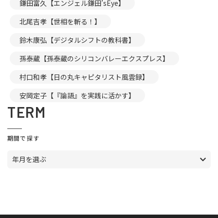
鎌田富久【エンジェル鎌田’sEye】
北尾吉孝【世相を斬る！】
鈴木康弘【デジタルシフトの教科書】
孫泰蔵【孫泰蔵のシリコンバレーエクスプレス】
村口和孝【日の丸キャピタリスト風雲録】
安岡定子【『論語』を実践に活かす】
TERM
期間で探す
年月を選ぶ