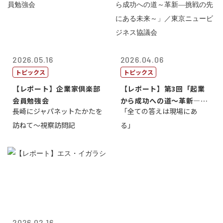
2026.05.16
2026.04.06
トピックス
トピックス
【レポート】企業家倶楽部
【レポート】第3回「起業
会員勉強会
から成功への道～革新―挑
長崎にジャパネットたかたを
「全ての答えは現場にあ
戦の先にある...
訪ねて～視察訪問記
る」
2026.02.16