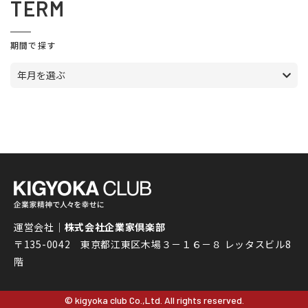
TERM
期間で探す
年月を選ぶ
運営会社｜
株式会社企業家倶楽部
〒135-0042 東京都江東区木場３－１６－８ レッタスビル8
階
© kigyoka club Co.,Ltd. All rights reserved.