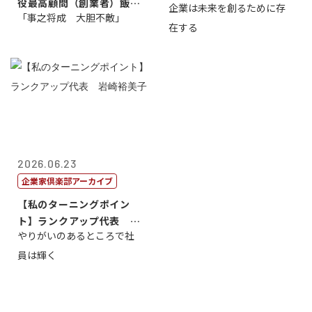
役最高顧問（創業者）飯田
企業は未来を創るために存
藤...
「事之将成 大胆不敵」
亮
在する
2026.06.23
企業家倶楽部アーカイブ
【私のターニングポイン
ト】ランクアップ代表 岩
やりがいのあるところで社
崎裕美子
員は輝く