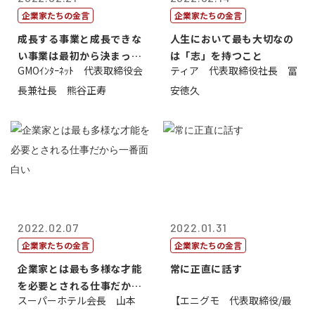
企業家たちの金言
企業家たちの金言
成長する事業と成長できな
人生において最も大切なの
い事業は最初から決まって
は「志」を持つこと
GMOｲﾝﾀｰﾈｯﾄ 代表取締役会
ティア 代表取締役社長 冨
いる
長兼社長 熊谷正寿
安徳久
2022.02.07
2022.01.31
企業家たちの金言
企業家たちの金言
企業家とは最も多様な才能
常に正直に話す
を必要とされる仕事だから
スーパーホテル会長 山本
【エニグモ 代表取締役/最
一番面白い