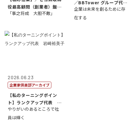
／BBTower グループ代表
役最高顧問（創業者）飯田
企業は未来を創るために存
藤...
「事之将成 大胆不敵」
亮
在する
2026.06.23
企業家倶楽部アーカイブ
【私のターニングポイン
ト】ランクアップ代表 岩
やりがいのあるところで社
崎裕美子
員は輝く