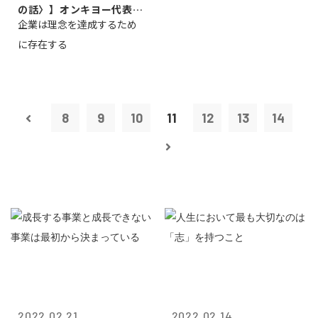
の話〉】オンキヨー代表取
企業は理念を達成するため
締役会長兼社...
に存在する
8
9
10
11
12
13
14
2022.02.21
2022.02.14