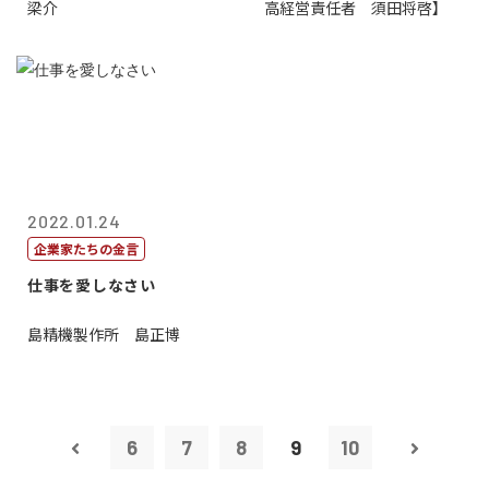
梁介
高経営責任者 須田将啓】
2022.01.24
企業家たちの金言
仕事を愛しなさい
島精機製作所 島正博
6
7
8
9
10