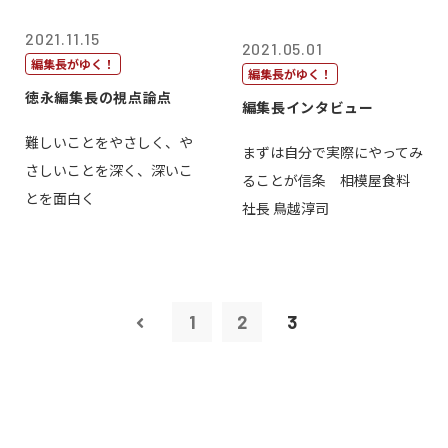
2021.11.15
2021.05.01
編集長がゆく！
編集長がゆく！
徳永編集長の視点論点
編集長インタビュー
難しいことをやさしく、や
まずは自分で実際にやってみ
さしいことを深く、深いこ
ることが信条 相模屋食料
とを面白く
社長 鳥越淳司
1
2
3