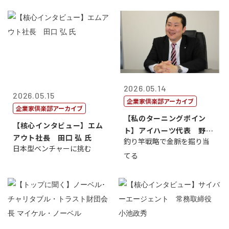
2026.05.14
2026.05.15
企業家倶楽部アーカイブ
企業家倶楽部アーカイブ
【私のターニングポイン
【核心インタビュー】エム
ト】アイハーツ代表 野田
アウト社長 田口 弘 氏
釣り竿戦略で金脈を掘り当
憲史
日本型ベンチャーに挑む
てる