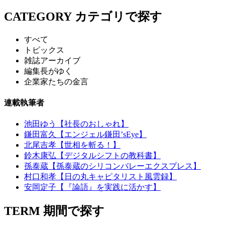
CATEGORY
カテゴリで探す
すべて
トピックス
雑誌アーカイブ
編集長がゆく
企業家たちの金言
連載執筆者
池田ゆう【社長のおしゃれ】
鎌田富久【エンジェル鎌田’sEye】
北尾吉孝【世相を斬る！】
鈴木康弘【デジタルシフトの教科書】
孫泰蔵【孫泰蔵のシリコンバレーエクスプレス】
村口和孝【日の丸キャピタリスト風雲録】
安岡定子【『論語』を実践に活かす】
TERM
期間で探す