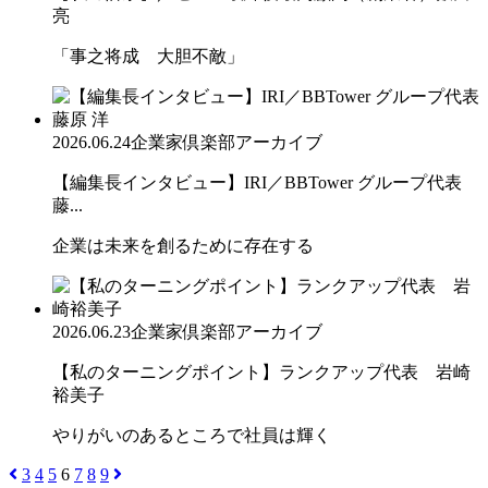
亮
「事之将成 大胆不敵」
2026.06.24
企業家倶楽部アーカイブ
【編集長インタビュー】IRI／BBTower グループ代表
藤...
企業は未来を創るために存在する
2026.06.23
企業家倶楽部アーカイブ
【私のターニングポイント】ランクアップ代表 岩崎
裕美子
やりがいのあるところで社員は輝く
3
4
5
6
7
8
9