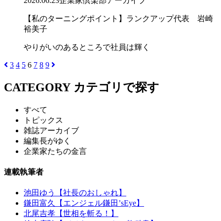
2026.06.23
企業家倶楽部アーカイブ
【私のターニングポイント】ランクアップ代表 岩崎
裕美子
やりがいのあるところで社員は輝く
3
4
5
6
7
8
9
CATEGORY
カテゴリで探す
すべて
トピックス
雑誌アーカイブ
編集長がゆく
企業家たちの金言
連載執筆者
池田ゆう【社長のおしゃれ】
鎌田富久【エンジェル鎌田’sEye】
北尾吉孝【世相を斬る！】