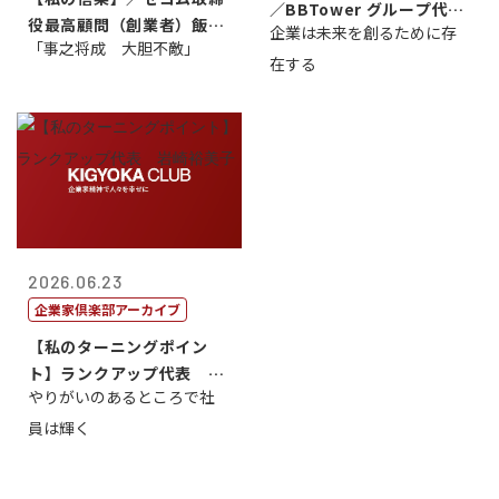
／BBTower グループ代表
役最高顧問（創業者）飯田
企業は未来を創るために存
藤...
「事之将成 大胆不敵」
亮
在する
2026.06.23
企業家倶楽部アーカイブ
【私のターニングポイン
ト】ランクアップ代表 岩
やりがいのあるところで社
崎裕美子
員は輝く