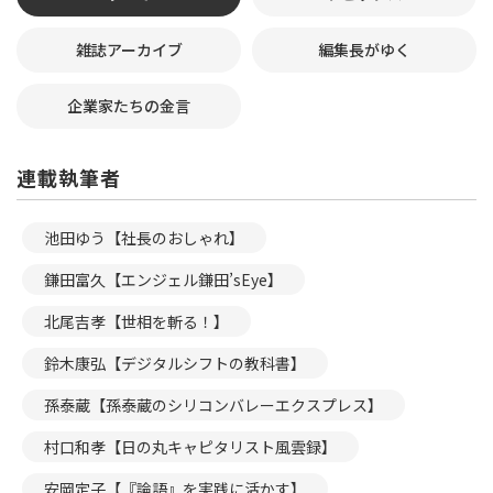
雑誌アーカイブ
編集長がゆく
企業家たちの金言
連載執筆者
池田ゆう【社長のおしゃれ】
鎌田富久【エンジェル鎌田’sEye】
北尾吉孝【世相を斬る！】
鈴木康弘【デジタルシフトの教科書】
孫泰蔵【孫泰蔵のシリコンバレーエクスプレス】
村口和孝【日の丸キャピタリスト風雲録】
安岡定子【『論語』を実践に活かす】