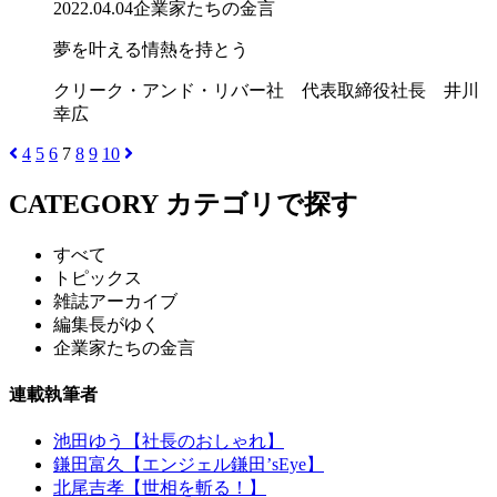
2022.04.04
企業家たちの金言
夢を叶える情熱を持とう
クリーク・アンド・リバー社 代表取締役社長 井川
幸広
4
5
6
7
8
9
10
CATEGORY
カテゴリで探す
すべて
トピックス
雑誌アーカイブ
編集長がゆく
企業家たちの金言
連載執筆者
池田ゆう【社長のおしゃれ】
鎌田富久【エンジェル鎌田’sEye】
北尾吉孝【世相を斬る！】