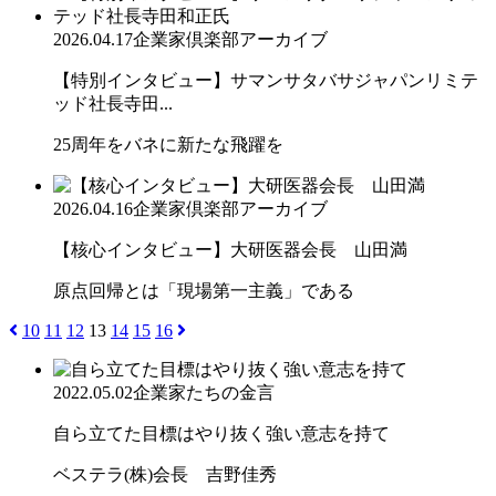
2026.04.17
企業家倶楽部アーカイブ
【特別インタビュー】サマンサタバサジャパンリミテ
ッド社長寺田...
25周年をバネに新たな飛躍を
2026.04.16
企業家倶楽部アーカイブ
【核心インタビュー】大研医器会長 山田満
原点回帰とは「現場第一主義」である
10
11
12
13
14
15
16
2022.05.02
企業家たちの金言
自ら立てた目標はやり抜く強い意志を持て
ベステラ(株)会長 吉野佳秀