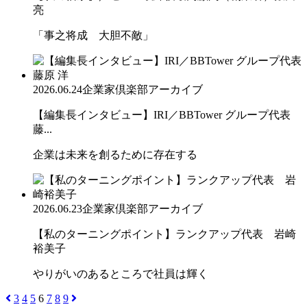
亮
「事之将成 大胆不敵」
2026.06.24
企業家倶楽部アーカイブ
【編集長インタビュー】IRI／BBTower グループ代表
藤...
企業は未来を創るために存在する
2026.06.23
企業家倶楽部アーカイブ
【私のターニングポイント】ランクアップ代表 岩崎
裕美子
やりがいのあるところで社員は輝く
3
4
5
6
7
8
9