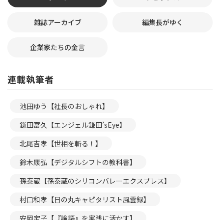
雑誌アーカイブ
編集長がゆく
企業家たちの金言
連載執筆者
池田ゆう【社長のおしゃれ】
鎌田富久【エンジェル鎌田’sEye】
北尾吉孝【世相を斬る！】
鈴木康弘【デジタルシフトの教科書】
孫泰蔵【孫泰蔵のシリコンバレーエクスプレス】
村口和孝【日の丸キャピタリスト風雲録】
安岡定子【『論語』を実践に活かす】