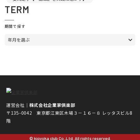
TERM
期間で探す
年月を選ぶ
運営会社｜
株式会社企業家倶楽部
〒135-0042 東京都江東区木場３－１６－８ レッタスビル8
階
© kigyoka club Co.,Ltd. All rights reserved.