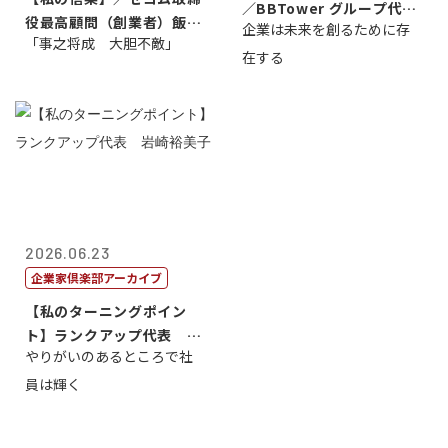
／BBTower グループ代表
役最高顧問（創業者）飯田
企業は未来を創るために存
藤...
「事之将成 大胆不敵」
亮
在する
2026.06.23
企業家倶楽部アーカイブ
【私のターニングポイン
ト】ランクアップ代表 岩
やりがいのあるところで社
崎裕美子
員は輝く