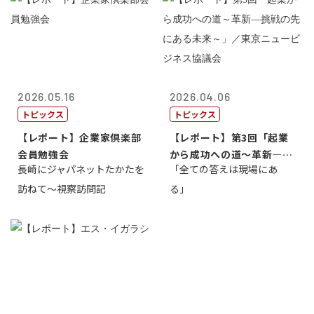
2026.05.16
2026.04.06
トピックス
トピックス
【レポート】企業家倶楽部
【レポート】第3回「起業
会員勉強会
から成功への道～革新―挑
長崎にジャパネットたかたを
「全ての答えは現場にあ
戦の先にある...
訪ねて～視察訪問記
る」