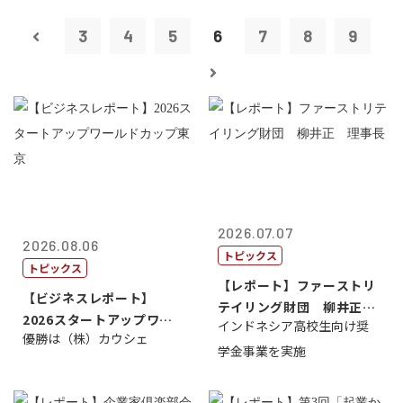
3
4
5
6
7
8
9
2026.07.07
2026.08.06
トピックス
トピックス
【レポート】ファーストリ
【ビジネスレポート】
テイリング財団 柳井正
2026スタートアップワー
インドネシア高校生向け奨
理事長
優勝は（株）カウシェ
ルドカップ東京
学金事業を実施