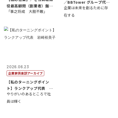
／BBTower グループ代表
役最高顧問（創業者）飯田
企業は未来を創るために存
藤...
「事之将成 大胆不敵」
亮
在する
2026.06.23
企業家倶楽部アーカイブ
【私のターニングポイン
ト】ランクアップ代表 岩
やりがいのあるところで社
崎裕美子
員は輝く