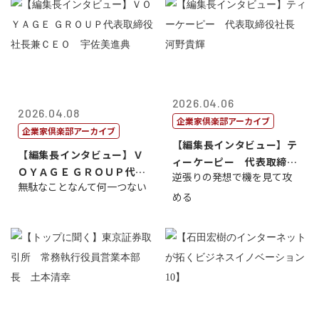
2026.04.06
2026.04.08
企業家倶楽部アーカイブ
企業家倶楽部アーカイブ
【編集長インタビュー】テ
【編集長インタビュー】Ｖ
ィーケーピー 代表取締役
ＯＹＡＧＥ ＧＲＯＵＰ代表
逆張りの発想で機を見て攻
社長 河野貴...
無駄なことなんて何一つない
取締役社長...
める