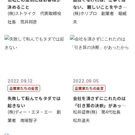
決めること
ない。 難しいことをやさし
(株)ストライク 代表取締役
(株)ホリプロ 創業者 堀威
く。やさし...
社長 荒井邦彦
夫
2022.09.12
2022.09.05
企業家たちの金言
企業家たちの金言
失敗して転んでもタダでは
会社を潰さずにこれたのは
起きない
「引き算の決断」があった
(株)ディー・エヌ・エー 創
松井証券(株) 第4代社長
から
業者 南場智子
松井道夫