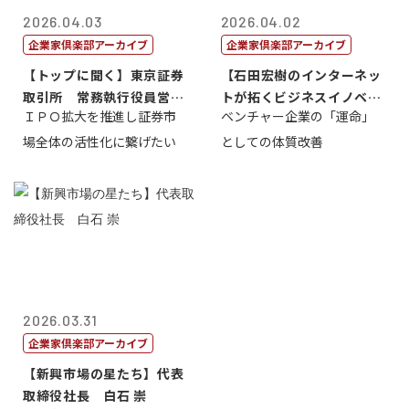
2026.04.03
2026.04.02
企業家倶楽部アーカイブ
企業家倶楽部アーカイブ
【トップに聞く】東京証券
【石田宏樹のインターネッ
取引所 常務執行役員営業
トが拓くビジネスイノベー
ＩＰＯ拡大を推進し証券市
ベンチャー企業の「運命」
本部長 土本...
ション10】
場全体の活性化に繋げたい
としての体質改善
2026.03.31
企業家倶楽部アーカイブ
【新興市場の星たち】代表
取締役社長 白石 崇