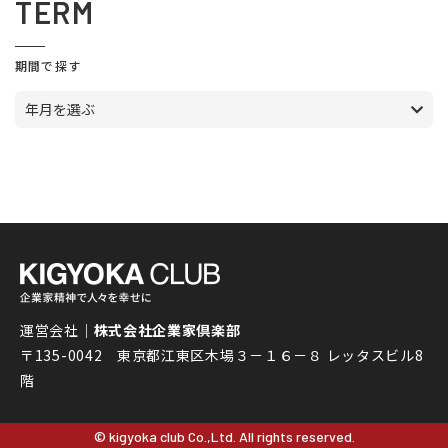
TERM
期間で探す
年月を選ぶ
運営会社｜
株式会社企業家倶楽部
〒135-0042 東京都江東区木場３－１６－８ レッタスビル8
階
© kigyoka club Co.,Ltd. All rights reserved.