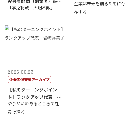
役最高顧問（創業者）飯田
企業は未来を創るために存
藤...
「事之将成 大胆不敵」
亮
在する
2026.06.23
企業家倶楽部アーカイブ
【私のターニングポイン
ト】ランクアップ代表 岩
やりがいのあるところで社
崎裕美子
員は輝く