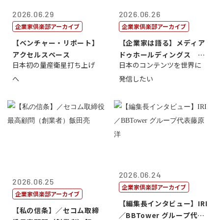
2026.06.29
2026.06.26
企業家倶楽部アーカイブ
企業家倶楽部アーカイブ
【ベンチャー・リポート】
【企業家は語る】メディア
アクセルスペース
ドゥホールディングス 代
日本初の量産衛星打ち上げ
日本のコンテンツを世界に
表取締役社長...
へ
発信したい
2026.06.24
2026.06.25
企業家倶楽部アーカイブ
企業家倶楽部アーカイブ
【編集長インタビュー】IRI
【私の信条】／セコム取締
／BBTower グループ代表