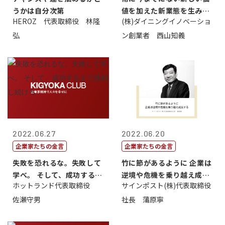
うかは自分次第
値を加えた新業態を生み出
HEROZ 代表取締役 林隆
(株)ダイニングイノベーショ
すこと
弘
ン創業者 西山知義
2022.06.27
2022.06.20
企業家たちの金言
企業家たちの金言
失敗を恐れるな。失敗して
竹に節があるように 企業は
学べ。 そして、成功するま
逆境や危機を乗り越え成長
ホットランド代表取締役
サインポスト(株)代表取締役
で挑戦し続...
する
佐瀬守男
社長 蒲原寧