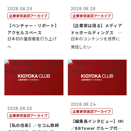
2026.06.29
2026.06.26
企業家倶楽部アーカイブ
企業家倶楽部アーカイブ
【ベンチャー・リポート】
【企業家は語る】メディア
アクセルスペース
ドゥホールディングス 代
日本初の量産衛星打ち上げ
日本のコンテンツを世界に
表取締役社長...
へ
発信したい
2026.06.24
2026.06.25
企業家倶楽部アーカイブ
企業家倶楽部アーカイブ
【編集長インタビュー】IRI
【私の信条】／セコム取締
／BBTower グループ代表