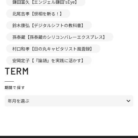
鎌田富久【エンジェル鎌田’sEye】
北尾吉孝【世相を斬る！】
鈴木康弘【デジタルシフトの教科書】
孫泰蔵【孫泰蔵のシリコンバレーエクスプレス】
村口和孝【日の丸キャピタリスト風雲録】
安岡定子【『論語』を実践に活かす】
TERM
期間で探す
年月を選ぶ