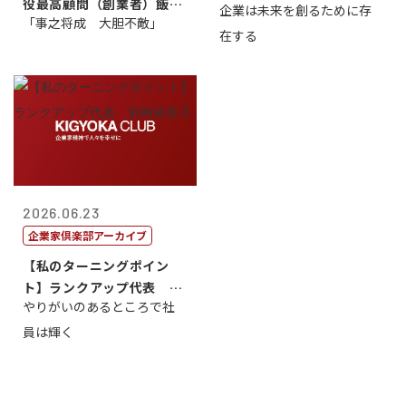
役最高顧問（創業者）飯田
企業は未来を創るために存
藤...
「事之将成 大胆不敵」
亮
在する
2026.06.23
企業家倶楽部アーカイブ
【私のターニングポイン
ト】ランクアップ代表 岩
やりがいのあるところで社
崎裕美子
員は輝く