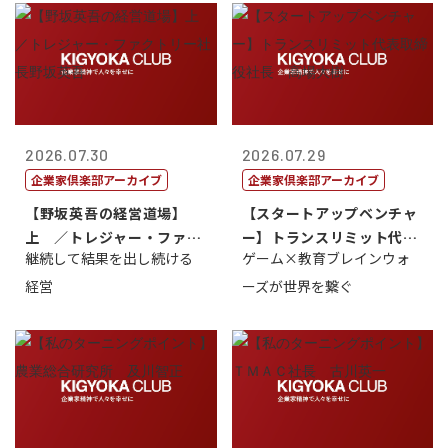
2026.07.30
2026.07.29
企業家倶楽部アーカイブ
企業家倶楽部アーカイブ
【野坂英吾の経営道場】
【スタートアップベンチャ
上 ／トレジャー・ファク
ー】トランスリミット代表
継続して結果を出し続ける
ゲーム×教育ブレインウォ
トリー社長野坂...
取締役社長 ...
経営
ーズが世界を繋ぐ