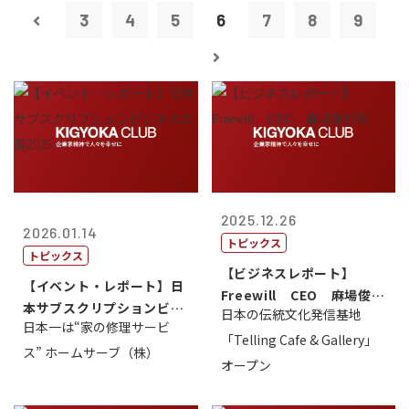
3
4
5
6
7
8
9
2025.12.26
2026.01.14
トピックス
トピックス
【ビジネスレポート】
【イベント・レポート】日
Freewill CEO 麻場俊行
本サブスクリプションビジ
日本の伝統文化発信基地
氏
日本一は“家の修理サービ
ネス大賞20...
「Telling Cafe & Gallery」
ス” ホームサーブ（株）
オープン