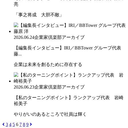
亮
「事之将成 大胆不敵」
2026.06.24
企業家倶楽部アーカイブ
【編集長インタビュー】IRI／BBTower グループ代表
藤...
企業は未来を創るために存在する
2026.06.23
企業家倶楽部アーカイブ
【私のターニングポイント】ランクアップ代表 岩崎
裕美子
やりがいのあるところで社員は輝く
3
4
5
6
7
8
9