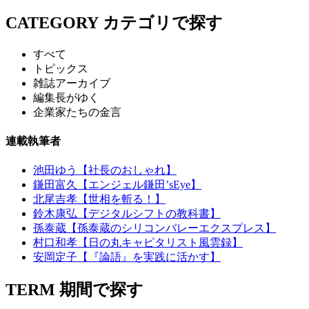
CATEGORY
カテゴリで探す
すべて
トピックス
雑誌アーカイブ
編集長がゆく
企業家たちの金言
連載執筆者
池田ゆう【社長のおしゃれ】
鎌田富久【エンジェル鎌田’sEye】
北尾吉孝【世相を斬る！】
鈴木康弘【デジタルシフトの教科書】
孫泰蔵【孫泰蔵のシリコンバレーエクスプレス】
村口和孝【日の丸キャピタリスト風雲録】
安岡定子【『論語』を実践に活かす】
TERM
期間で探す