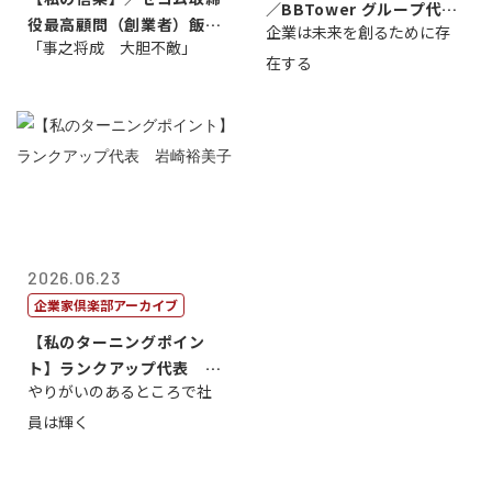
／BBTower グループ代表
役最高顧問（創業者）飯田
企業は未来を創るために存
藤...
「事之将成 大胆不敵」
亮
在する
2026.06.23
企業家倶楽部アーカイブ
【私のターニングポイン
ト】ランクアップ代表 岩
やりがいのあるところで社
崎裕美子
員は輝く