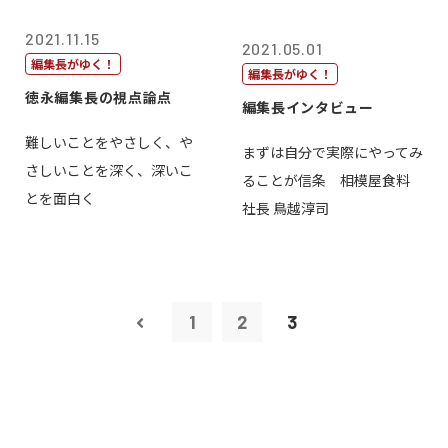
2021.11.15
2021.05.01
編集長がゆく！
編集長がゆく！
徳永編集長の視点論点
編集長インタビュー
難しいことをやさしく、や
まずは自分で実際にやってみ
さしいことを深く、深いこ
ることが信条 相模屋食料
とを面白く
社長 鳥越淳司
1
2
3