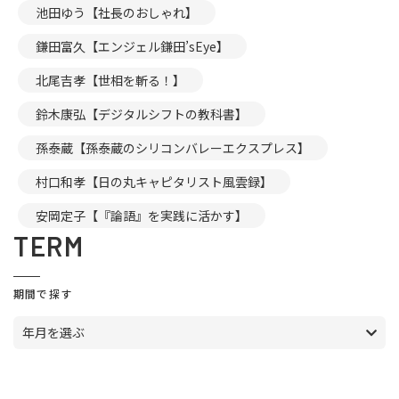
池田ゆう【社長のおしゃれ】
鎌田富久【エンジェル鎌田’sEye】
北尾吉孝【世相を斬る！】
鈴木康弘【デジタルシフトの教科書】
孫泰蔵【孫泰蔵のシリコンバレーエクスプレス】
村口和孝【日の丸キャピタリスト風雲録】
安岡定子【『論語』を実践に活かす】
TERM
期間で探す
年月を選ぶ