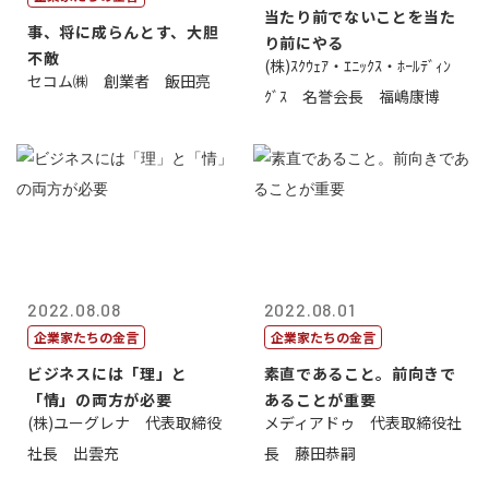
当たり前でないことを当た
事、将に成らんとす、大胆
り前にやる
不敵
(株)ｽｸｳｪｱ・ｴﾆｯｸｽ・ﾎｰﾙﾃﾞｨﾝ
セコム㈱ 創業者 飯田亮
ｸﾞｽ 名誉会長 福嶋康博
2022.08.08
2022.08.01
企業家たちの金言
企業家たちの金言
ビジネスには「理」と
素直であること。前向きで
「情」の両方が必要
あることが重要
(株)ユーグレナ 代表取締役
メディアドゥ 代表取締役社
社長 出雲充
長 藤田恭嗣