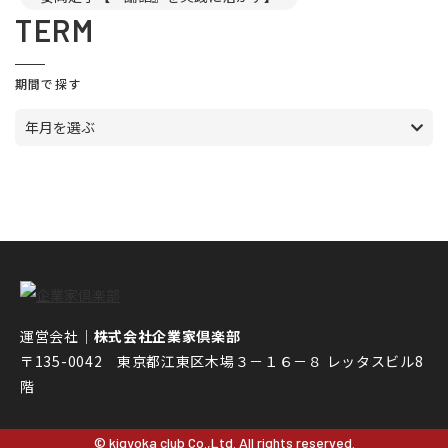
TERM
期間で探す
年月を選ぶ
運営会社｜
株式会社企業家倶楽部
〒135-0042 東京都江東区木場３－１６－８ レッタスビル8
階
© kigyoka club Co.,Ltd. All rights reserved.