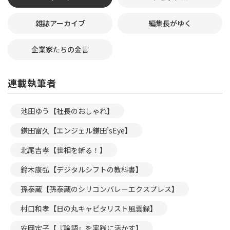
雑誌アーカイブ
編集長がゆく
企業家たちの金言
連載執筆者
池田ゆう【社長のおしゃれ】
鎌田富久【エンジェル鎌田’sEye】
北尾吉孝【世相を斬る！】
鈴木康弘【デジタルシフトの教科書】
孫泰蔵【孫泰蔵のシリコンバレーエクスプレス】
村口和孝【日の丸キャピタリスト風雲録】
安岡定子【『論語』を実践に活かす】