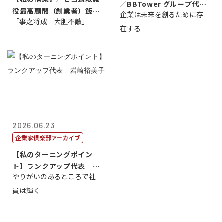
／BBTower グループ代表
役最高顧問（創業者）飯田
企業は未来を創るために存
藤...
「事之将成 大胆不敵」
亮
在する
2026.06.23
企業家倶楽部アーカイブ
【私のターニングポイン
ト】ランクアップ代表 岩
やりがいのあるところで社
崎裕美子
員は輝く