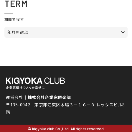
TERM
期間で探す
年月を選ぶ
運営会社｜
株式会社企業家倶楽部
〒135-0042 東京都江東区木場３－１６－８ レッタスビル8
階
© kigyoka club Co.,Ltd. All rights reserved.