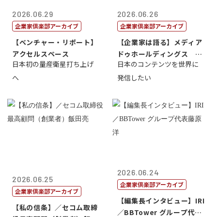
2026.06.29
2026.06.26
企業家倶楽部アーカイブ
企業家倶楽部アーカイブ
【ベンチャー・リポート】
【企業家は語る】メディア
アクセルスペース
ドゥホールディングス 代
日本初の量産衛星打ち上げ
日本のコンテンツを世界に
表取締役社長...
へ
発信したい
2026.06.24
2026.06.25
企業家倶楽部アーカイブ
企業家倶楽部アーカイブ
【編集長インタビュー】IRI
【私の信条】／セコム取締
／BBTower グループ代表