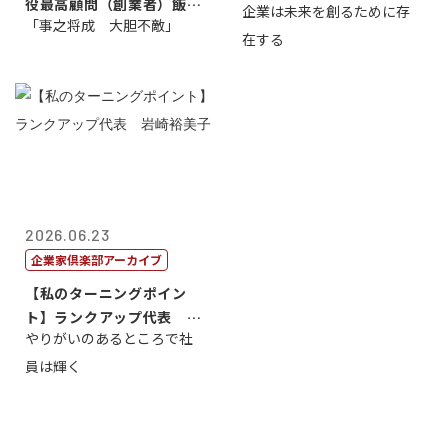
役最高顧問（創業者）飯田
企業は未来を創るために存
藤...
「事之将成 大胆不敵」
亮
在する
2026.06.23
企業家倶楽部アーカイブ
【私のターニングポイン
ト】ランクアップ代表 岩
やりがいのあるところで社
崎裕美子
員は輝く