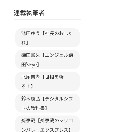
連載執筆者
池田ゆう【社長のおしゃ
れ】
鎌田富久【エンジェル鎌
田’sEye】
北尾吉孝【世相を斬
る！】
鈴木康弘【デジタルシフ
トの教科書】
孫泰蔵【孫泰蔵のシリコ
ンバレーエクスプレス】