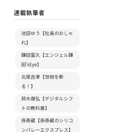
連載執筆者
池田ゆう【社長のおしゃ
れ】
鎌田富久【エンジェル鎌
田’sEye】
北尾吉孝【世相を斬
る！】
鈴木康弘【デジタルシフ
トの教科書】
孫泰蔵【孫泰蔵のシリコ
ンバレーエクスプレス】