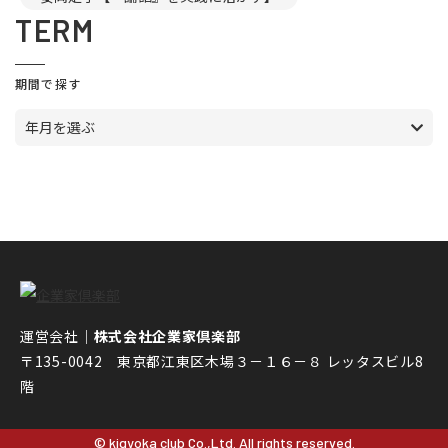
TERM
期間で探す
年月を選ぶ
運営会社｜
株式会社企業家倶楽部
〒135-0042 東京都江東区木場３－１６－８ レッタスビル8
階
© kigyoka club Co.,Ltd. All rights reserved.