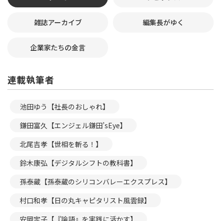
雑誌アーカイブ
編集長がゆく
企業家たちの金言
連載執筆者
池田ゆう【社長のおしゃれ】
鎌田富久【エンジェル鎌田’sEye】
北尾吉孝【世相を斬る！】
鈴木康弘【デジタルシフトの教科書】
孫泰蔵【孫泰蔵のシリコンバレーエクスプレス】
村口和孝【日の丸キャピタリスト風雲録】
安岡定子【『論語』を実践に活かす】