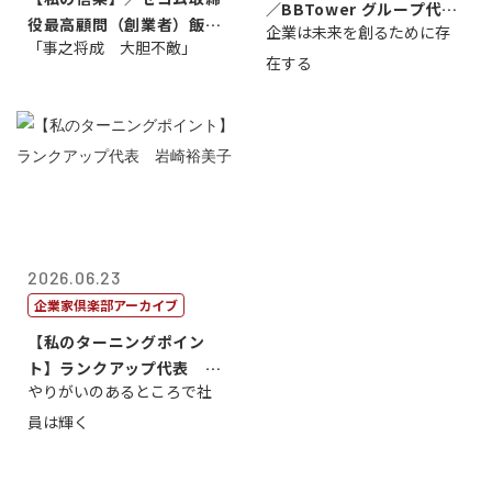
／BBTower グループ代表
役最高顧問（創業者）飯田
企業は未来を創るために存
藤...
「事之将成 大胆不敵」
亮
在する
2026.06.23
企業家倶楽部アーカイブ
【私のターニングポイン
ト】ランクアップ代表 岩
やりがいのあるところで社
崎裕美子
員は輝く