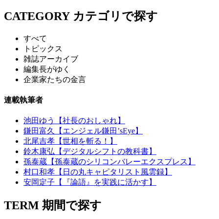
CATEGORY
カテゴリで探す
すべて
トピックス
雑誌アーカイブ
編集長がゆく
企業家たちの金言
連載執筆者
池田ゆう【社長のおしゃれ】
鎌田富久【エンジェル鎌田’sEye】
北尾吉孝【世相を斬る！】
鈴木康弘【デジタルシフトの教科書】
孫泰蔵【孫泰蔵のシリコンバレーエクスプレス】
村口和孝【日の丸キャピタリスト風雲録】
安岡定子【『論語』を実践に活かす】
TERM
期間で探す