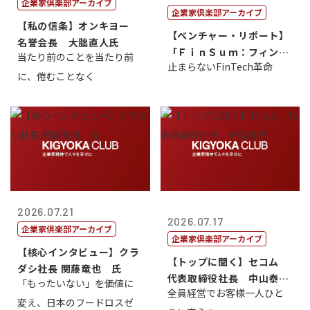
企業家倶楽部アーカイブ
企業家倶楽部アーカイブ
【私の信条】オンキヨー
【ベンチャー・リポート】
名誉会長 大朏直人氏
「ＦｉｎＳｕｍ：フィンテ
当たり前のことを当たり前
止まらないFinTech革命
ック・サミッ...
に、倦むことなく
2026.07.21
2026.07.17
企業家倶楽部アーカイブ
企業家倶楽部アーカイブ
【核心インタビュー】クラ
【トップに聞く】セコム
ダシ社長 関藤竜也 氏
代表取締役社長 中山泰
「もったいない」を価値に
全員経営でお客様一人ひと
男
変え、日本のフードロスゼ