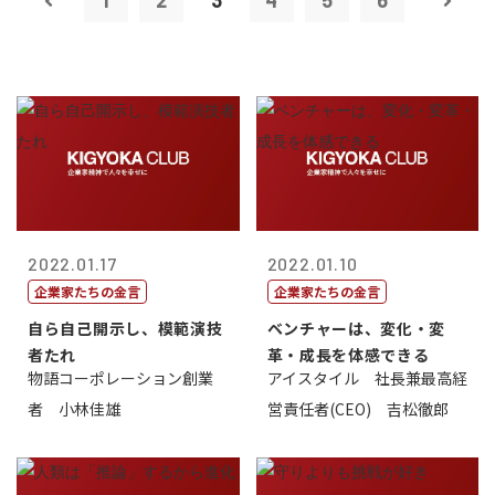
1
2
3
4
5
6
2022.01.17
2022.01.10
企業家たちの金言
企業家たちの金言
自ら自己開示し、模範演技
ベンチャーは、変化・変
者たれ
革・成長を体感できる
物語コーポレーション創業
アイスタイル 社長兼最高経
者 小林佳雄
営責任者(CEO) 吉松徹郎