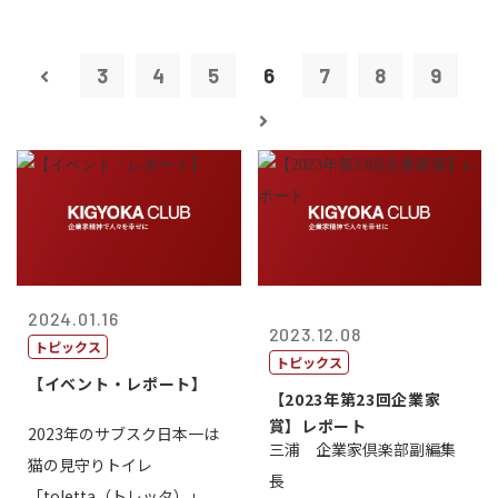
3
4
5
6
7
8
9
2024.01.16
2023.12.08
トピックス
トピックス
【イベント・レポート】
【2023年第23回企業家
賞】レポート
2023年のサブスク日本一は
三浦 企業家倶楽部副編集
猫の見守りトイレ
長
「toletta（トレッタ）」