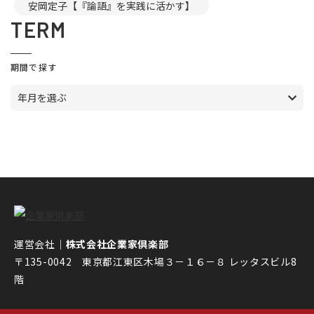
安岡定子【『論語』を実践に活かす】
TERM
期間で探す
年月を選ぶ
運営会社｜
株式会社企業家倶楽部
〒135-0042 東京都江東区木場３－１６－８ レッタスビル8
階