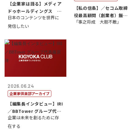
【企業家は語る】メディア
【私の信条】／セコム取締
ドゥホールディングス 代
役最高顧問（創業者）飯田
日本のコンテンツを世界に
表取締役社長...
「事之将成 大胆不敵」
亮
発信したい
2026.06.24
企業家倶楽部アーカイブ
【編集長インタビュー】IRI
／BBTower グループ代表
企業は未来を創るために存
藤...
在する