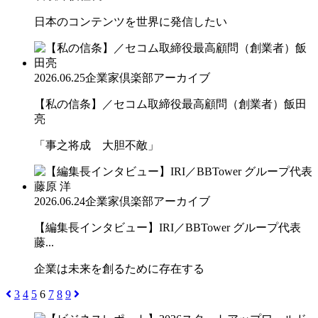
日本のコンテンツを世界に発信したい
2026.06.25
企業家倶楽部アーカイブ
【私の信条】／セコム取締役最高顧問（創業者）飯田
亮
「事之将成 大胆不敵」
2026.06.24
企業家倶楽部アーカイブ
【編集長インタビュー】IRI／BBTower グループ代表
藤...
企業は未来を創るために存在する
3
4
5
6
7
8
9