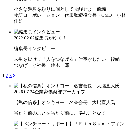
小さな進歩を頼りに個として覚醒せよ 前編
物語コーポレーション 代表取締役会長・CMO 小林
佳雄
2022.02.02
編集長がゆく！
編集長インタビュー
人生を掛けて「人をつなげる」仕事がしたい 後編
つなげーと社長 鈴木一郎
1
2
3
2026.07.24
企業家倶楽部アーカイブ
【私の信条】オンキヨー 名誉会長 大朏直人氏
当たり前のことを当たり前に、倦むことなく