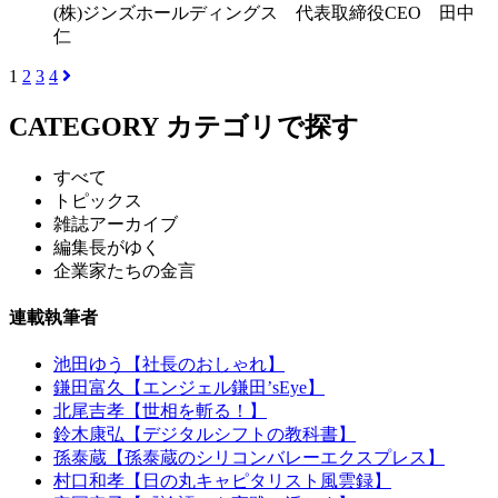
(株)ジンズホールディングス 代表取締役CEO 田中
仁
1
2
3
4
CATEGORY
カテゴリで探す
すべて
トピックス
雑誌アーカイブ
編集長がゆく
企業家たちの金言
連載執筆者
池田ゆう【社長のおしゃれ】
鎌田富久【エンジェル鎌田’sEye】
北尾吉孝【世相を斬る！】
鈴木康弘【デジタルシフトの教科書】
孫泰蔵【孫泰蔵のシリコンバレーエクスプレス】
村口和孝【日の丸キャピタリスト風雲録】