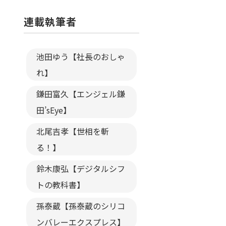
連載執筆者
池田ゆう【社長のおしゃ
れ】
鎌田富久【エンジェル鎌
田’sEye】
北尾吉孝【世相を斬
る！】
鈴木康弘【デジタルシフ
トの教科書】
孫泰蔵【孫泰蔵のシリコ
ンバレーエクスプレス】