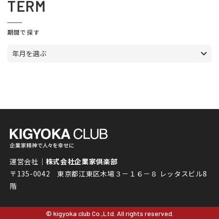
TERM
期間で探す
年月を選ぶ
運営会社｜
株式会社企業家倶楽部
〒135-0042 東京都江東区木場３－１６－８ レッタスビル8
階
© kigyoka club Co.,Ltd. All rights reserved.