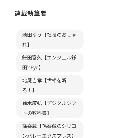
連載執筆者
池田ゆう【社長のおしゃ
れ】
鎌田富久【エンジェル鎌
田’sEye】
北尾吉孝【世相を斬
る！】
鈴木康弘【デジタルシフ
トの教科書】
孫泰蔵【孫泰蔵のシリコ
ンバレーエクスプレス】