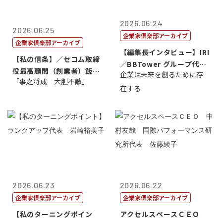
2026.06.24
2026.06.25
企業家倶楽部アーカイブ
企業家倶楽部アーカイブ
【編集長インタビュー】IRI
【私の信条】／セコム取締
／BBTower グループ代表
役最高顧問（創業者）飯田
企業は未来を創るために存
藤...
「事之将成 大胆不敵」
亮
在する
2026.06.23
2026.06.22
企業家倶楽部アーカイブ
企業家倶楽部アーカイブ
【私のターニングポイン
アクセルスペースＣＥＯ