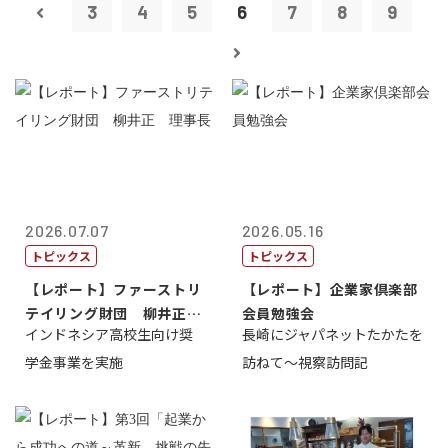
3
4
5
6
7
8
9
2026.07.07
2026.05.16
トピックス
トピックス
【レポート】ファーストリ
【レポート】企業家倶楽部
テイリング財団 柳井正
会員勉強会
インドネシア高校生向け奨
長崎にジャパネットたかたを
理事長
学金事業を実施
訪ねて～視察訪問記