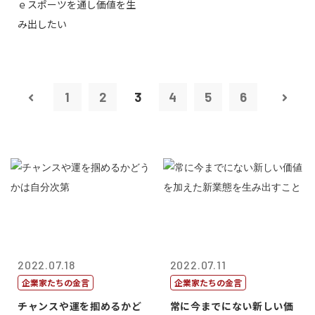
ｅスポーツを通し価値を生
表取締...
み出したい
1
2
3
4
5
6
2022.07.18
2022.07.11
企業家たちの金言
企業家たちの金言
チャンスや運を掴めるかど
常に今までにない新しい価