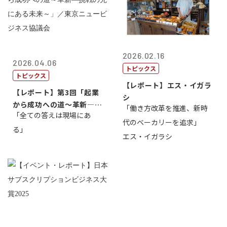
2026.02.16
2026.04.06
トピックス
トピックス
【レポート】エス・イガラ
【レポート】第3回「起業
シ
から成功への道～革新―挑
「働き方改革を推進、新時
「全ての答えは現場にあ
戦の先にある...
代のベーカリーを追求」
る」
エス・イガラシ