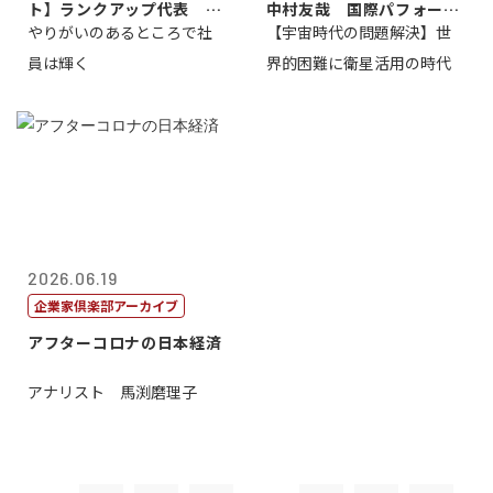
ト】ランクアップ代表 岩
中村友哉 国際パフォーマ
やりがいのあるところで社
【宇宙時代の問題解決】世
崎裕美子
ンス研究所代...
員は輝く
界的困難に衛星活用の時代
2026.06.19
企業家倶楽部アーカイブ
アフターコロナの日本経済
アナリスト 馬渕磨理子