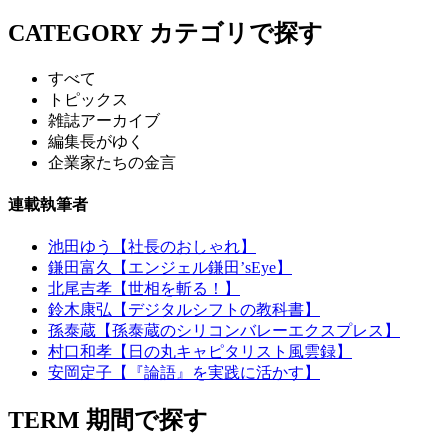
CATEGORY
カテゴリで探す
すべて
トピックス
雑誌アーカイブ
編集長がゆく
企業家たちの金言
連載執筆者
池田ゆう【社長のおしゃれ】
鎌田富久【エンジェル鎌田’sEye】
北尾吉孝【世相を斬る！】
鈴木康弘【デジタルシフトの教科書】
孫泰蔵【孫泰蔵のシリコンバレーエクスプレス】
村口和孝【日の丸キャピタリスト風雲録】
安岡定子【『論語』を実践に活かす】
TERM
期間で探す