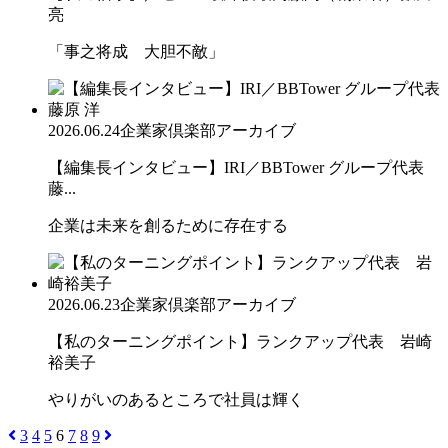
亮
「事之将成 大胆不敵」
2026.06.24
企業家倶楽部アーカイブ
【編集長インタビュー】IRI／BBTower グループ代表
藤...
企業は未来を創るために存在する
2026.06.23
企業家倶楽部アーカイブ
【私のターニングポイント】ランクアップ代表 岩崎
裕美子
やりがいのあるところで社員は輝く
3
4
5
6
7
8
9