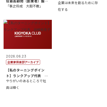
役最高顧問（創業者）飯田
企業は未来を創るために存
藤...
「事之将成 大胆不敵」
亮
在する
2026.06.23
企業家倶楽部アーカイブ
【私のターニングポイン
ト】ランクアップ代表 岩
やりがいのあるところで社
崎裕美子
員は輝く