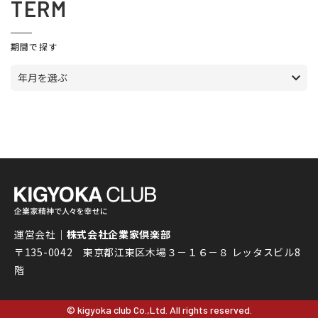
TERM
期間で探す
年月を選ぶ
運営会社｜
株式会社企業家倶楽部
〒135-0042 東京都江東区木場３－１６－８ レッタスビル8
階
© kigyoka club Co.,Ltd. All rights reserved.