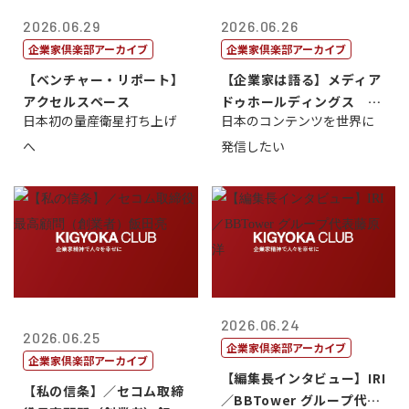
2026.06.29
2026.06.26
企業家倶楽部アーカイブ
企業家倶楽部アーカイブ
【ベンチャー・リポート】
【企業家は語る】メディア
アクセルスペース
ドゥホールディングス 代
日本初の量産衛星打ち上げ
日本のコンテンツを世界に
表取締役社長...
へ
発信したい
2026.06.24
2026.06.25
企業家倶楽部アーカイブ
企業家倶楽部アーカイブ
【編集長インタビュー】IRI
【私の信条】／セコム取締
／BBTower グループ代表