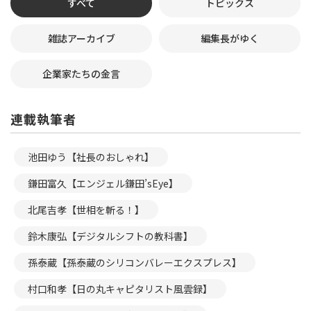
すべて
トピックス
雑誌アーカイブ
編集長がゆく
企業家たちの金言
連載執筆者
池田ゆう【社長のおしゃれ】
鎌田富久【エンジェル鎌田’sEye】
北尾吉孝【世相を斬る！】
鈴木康弘【デジタルシフトの教科書】
孫泰蔵【孫泰蔵のシリコンバレーエクスプレス】
村口和孝【日の丸キャピタリスト風雲録】