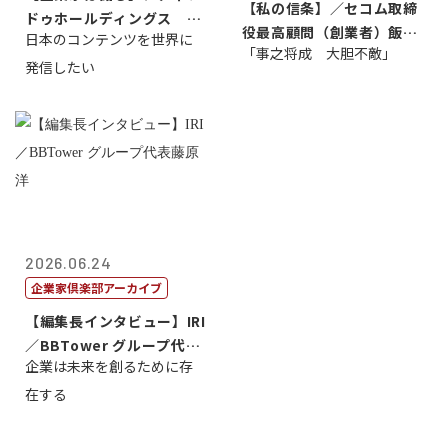
【私の信条】／セコム取締
ドゥホールディングス 代
役最高顧問（創業者）飯田
日本のコンテンツを世界に
表取締役社長...
「事之将成 大胆不敵」
亮
発信したい
2026.06.24
企業家倶楽部アーカイブ
【編集長インタビュー】IRI
／BBTower グループ代表
企業は未来を創るために存
藤...
在する