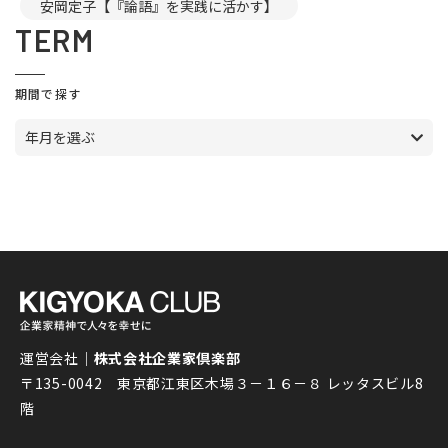
安岡定子【『論語』を実践に活かす】
TERM
期間で探す
年月を選ぶ
運営会社｜
株式会社企業家倶楽部
〒135-0042 東京都江東区木場３－１６－８ レッタスビル8
階