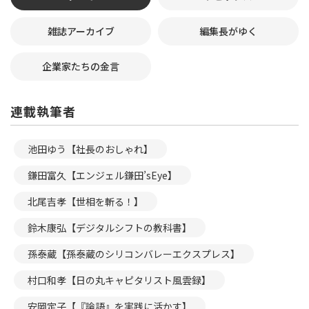
雑誌アーカイブ
編集長がゆく
企業家たちの金言
連載執筆者
池田ゆう【社長のおしゃれ】
鎌田富久【エンジェル鎌田’sEye】
北尾吉孝【世相を斬る！】
鈴木康弘【デジタルシフトの教科書】
孫泰蔵【孫泰蔵のシリコンバレーエクスプレス】
村口和孝【日の丸キャピタリスト風雲録】
安岡定子【『論語』を実践に活かす】