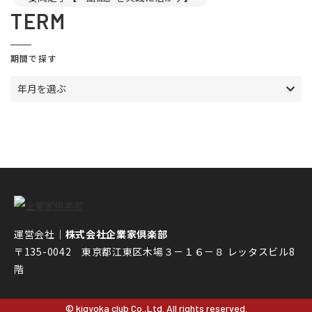
TERM
期間で探す
年月を選ぶ
運営会社｜
株式会社企業家倶楽部
〒135-0042 東京都江東区木場３－１６－８ レッタスビル8
階
© kigyoka club Co.,Ltd. All rights reserved.