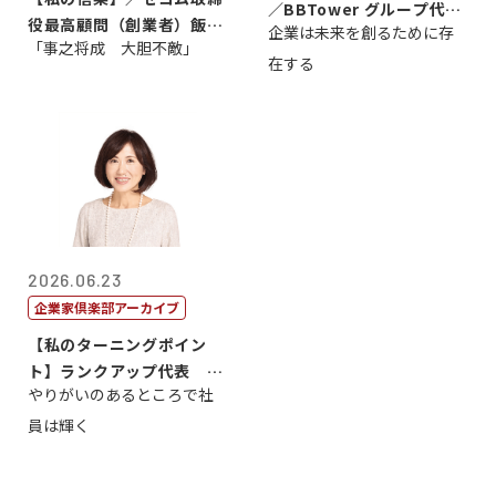
／BBTower グループ代表
役最高顧問（創業者）飯田
企業は未来を創るために存
藤...
「事之将成 大胆不敵」
亮
在する
2026.06.23
企業家倶楽部アーカイブ
【私のターニングポイン
ト】ランクアップ代表 岩
やりがいのあるところで社
崎裕美子
員は輝く