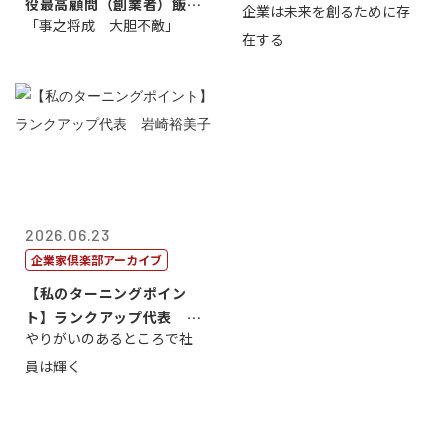
役最高顧問（創業者）飯田
企業は未来を創るために存
藤...
「事之将成 大胆不敵」
亮
在する
2026.06.23
企業家倶楽部アーカイブ
【私のターニングポイン
ト】ランクアップ代表 岩
やりがいのあるところで社
崎裕美子
員は輝く