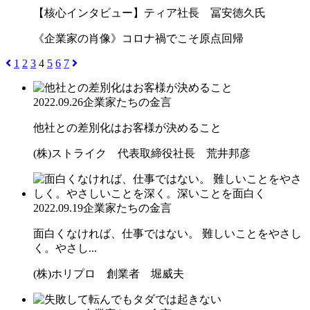
【核心インタビュー】ティア社長 冨安徳久氏
《企業家の肖像》コロナ禍でこそ原点回帰
1
2
3
4
5
6
7
2022.09.26
企業家たちの金言
他社との差別化はお客様が決めること
(株)ストライク 代表取締役社長 荒井邦彦
2022.09.19
企業家たちの金言
面白くなければ、仕事ではない。 難しいことをやさし
く。やさし...
(株)ホリプロ 創業者 堀威夫