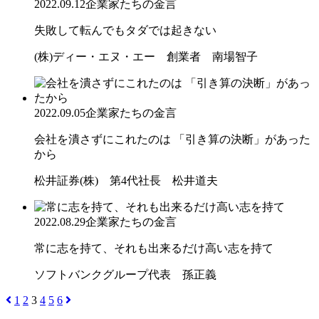
2022.09.12
企業家たちの金言
失敗して転んでもタダでは起きない
(株)ディー・エヌ・エー 創業者 南場智子
2022.09.05
企業家たちの金言
会社を潰さずにこれたのは 「引き算の決断」があった
から
松井証券(株) 第4代社長 松井道夫
2022.08.29
企業家たちの金言
常に志を持て、それも出来るだけ高い志を持て
ソフトバンクグループ代表 孫正義
1
2
3
4
5
6