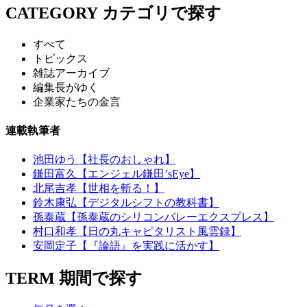
CATEGORY
カテゴリで探す
すべて
トピックス
雑誌アーカイブ
編集長がゆく
企業家たちの金言
連載執筆者
池田ゆう【社長のおしゃれ】
鎌田富久【エンジェル鎌田’sEye】
北尾吉孝【世相を斬る！】
鈴木康弘【デジタルシフトの教科書】
孫泰蔵【孫泰蔵のシリコンバレーエクスプレス】
村口和孝【日の丸キャピタリスト風雲録】
安岡定子【『論語』を実践に活かす】
TERM
期間で探す