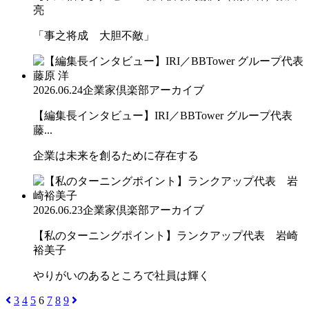
亮
「事之将成 大胆不敵」
2026.06.24
企業家倶楽部アーカイブ
【編集長インタビュー】IRI／BBTower グループ代表
藤...
企業は未来を創るために存在する
2026.06.23
企業家倶楽部アーカイブ
【私のターニングポイント】ランクアップ代表 岩崎
裕美子
やりがいのあるところで社員は輝く
3
4
5
6
7
8
9