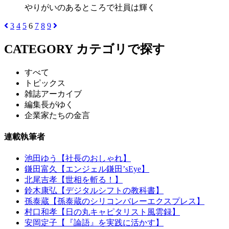
やりがいのあるところで社員は輝く
3
4
5
6
7
8
9
CATEGORY
カテゴリで探す
すべて
トピックス
雑誌アーカイブ
編集長がゆく
企業家たちの金言
連載執筆者
池田ゆう【社長のおしゃれ】
鎌田富久【エンジェル鎌田’sEye】
北尾吉孝【世相を斬る！】
鈴木康弘【デジタルシフトの教科書】
孫泰蔵【孫泰蔵のシリコンバレーエクスプレス】
村口和孝【日の丸キャピタリスト風雲録】
安岡定子【『論語』を実践に活かす】